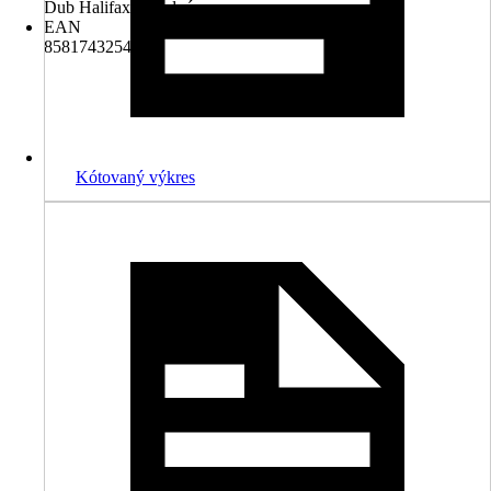
Dub Halifax prírodný
EAN
8581743254896
Kótovaný výkres