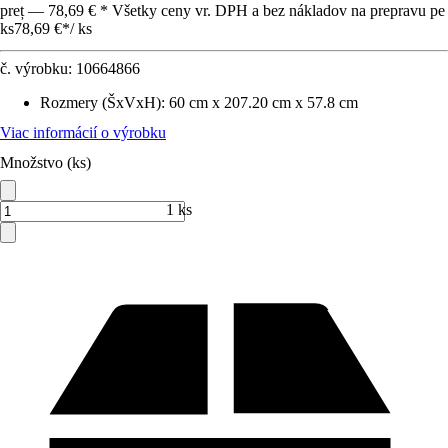
preț — 78,69 € * Všetky ceny vr. DPH a bez nákladov na prepravu pe
ks
78,69 €
*
/
ks
č. výrobku:
10664866
Rozmery (ŠxVxH)
:
60 cm x 207.20 cm x 57.8 cm
Viac informácií o výrobku
Množstvo (ks)
1 ks