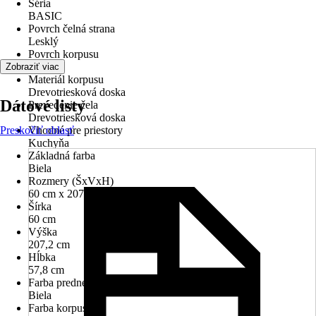
Séria
BASIC
Povrch čelná strana
Lesklý
Povrch korpusu
Matný
Zobraziť viac
Materiál korpusu
Drevotriesková doska
Dátové listy
Prevedenie čela
Drevotriesková doska
Preskočiť oblasť
Vhodné pre priestory
Kuchyňa
Základná farba
Biela
Rozmery (ŠxVxH)
60 cm x 207.20 cm x 57.8 cm
Šírka
60 cm
Výška
207,2 cm
Hĺbka
57,8 cm
Farba prednej časti
Biela
Farba korpusu