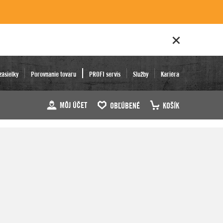
zásielky
Porovnanie tovaru
PROFI servis
Služby
Kariéra
MÔJ ÚČET
OBĽÚBENÉ
KOŠÍK