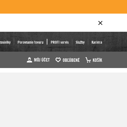
zásielky
Porovnanie tovaru
PROFI servis
Služby
Kariéra
MÔJ ÚČET
OBĽÚBENÉ
KOŠÍK