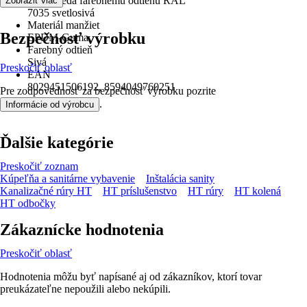
Zodpovedá farebnému odtieňu RAL
Zobraziť viac
7035 svetlosivá
Materiál manžiet
Bezpečnosť výrobku
EPDM-Guma
Farebný odtieň
Sivá
Preskočiť oblasť
EAN
8029451506192, 8594049760251
Pre zodpovednosť za bezpečnosť výrobku pozrite
.
Informácie od výrobcu
Ďalšie kategórie
Preskočiť zoznam
Kúpeľňa a sanitárne vybavenie
Inštalácia sanity
Kanalizačné rúry HT
HT príslušenstvo
HT rúry
HT kolená
HT odbočky
Zákaznícke hodnotenia
Preskočiť oblasť
Hodnotenia môžu byť napísané aj od zákazníkov, ktorí tovar
preukázateľne nepoužili alebo nekúpili.