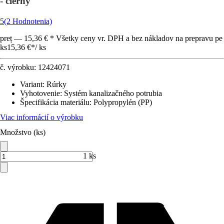
- čierny
5
(2 Hodnotenia)
preț — 15,36 € * Všetky ceny vr. DPH a bez nákladov na prepravu pe
ks
15,36 €
*
/
ks
č. výrobku:
12424071
Variant
:
Rúrky
Vyhotovenie
:
Systém kanalizačného potrubia
Špecifikácia materiálu
:
Polypropylén (PP)
Viac informácií o výrobku
Množstvo (ks)
1 ks