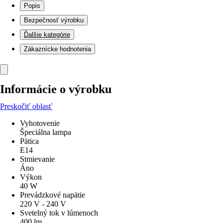
Popis
Bezpečnosť výrobku
Ďalšie kategórie
Zákaznícke hodnotenia
Informácie o výrobku
Preskočiť oblasť
Vyhotovenie
Špeciálna lampa
Pätica
E14
Stmievanie
Áno
Výkon
40 W
Prevádzkové napätie
220 V - 240 V
Svetelný tok v lúmenoch
400 lm