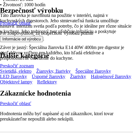
• Životnosť: 1000 hodín
Bezpečnosť výrobku
Táto žiarovka je navrhnutá na použitie v interiéri, najmä v
kuchynských digestoroch. Jeho stmievateľná funkcia umožňuje
Preskočiť oblasť
nastaviť intenzitu svetla podľa potreby, čo je ideálne pre rôzne situácie
v kuchyni. Jeho trubicový tvar uľahčuje inštaláciu a poskytuje
Pre zodpovednosť za bezpečnosť výrobku pozrite
rovnomerné osvetlenie.
.
Informácie od výrobcu
Záver je jasný: Špeciálna žiarovka E14 40W 400lm pre digestor je
spoľahlivou voľbou pre každého, kto hľadá efektívne a
Ďalšie kategórie
prispôsobiteľné osvetlenie do kuchyne.
Preskočiť zoznam
Svietidlá, elektro
Žiarovky, žiarivky
Špeciálne žiarovky
LED žiarovky
Úsporné žiarovky
Žiarivky
Halogénové žiarovky
Objektové lampy
Reflektory
Zákaznícke hodnotenia
Preskočiť oblasť
Hodnotenia môžu byť napísané aj od zákazníkov, ktorí tovar
preukázateľne nepoužili alebo nekúpili.