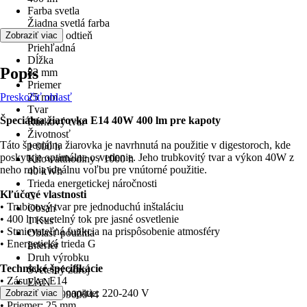
Farba svetla
Žiadna svetlá farba
Farebný odtieň
Zobraziť viac
Priehľadná
Dĺžka
Popis
82 mm
Priemer
Preskočiť oblasť
25 mm
Tvar
Špeciálna žiarovka E14 40W 400 lm pre kapoty
Rúrkový tvar
Životnosť
Táto špeciálna žiarovka je navrhnutá na použitie v digestoroch, kde
1 000 h
poskytuje optimálne osvetlenie. Jeho trubkovitý tvar a výkon 40W z
Kilowatthodiny / 1000 h
neho robia ideálnu voľbu pre vnútorné použitie.
40 kWh
Trieda energetickej náročnosti
Kľúčové vlastnosti
G
• Trubicový tvar pre jednoduchú inštaláciu
Obsah
• 400 lm svetelný tok pre jasné osvetlenie
1 Kus
• Stmievateľná funkcia na prispôsobenie atmosféry
Oblasť použitia
• Energetická trieda G
Interiér
Druh výrobku
Technické špecifikácie
Svetelný zdroj
• Zásuvka: E14
EAN
• Prevádzkové napätie: 220-240 V
Zobraziť viac
8595209900944
• Priemer: 25 mm