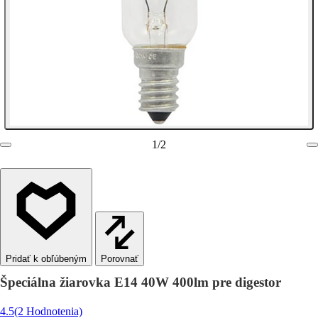
1
/
2
Porovnať
Špeciálna žiarovka E14 40W 400lm pre digestor
4.5
(2 Hodnotenia)