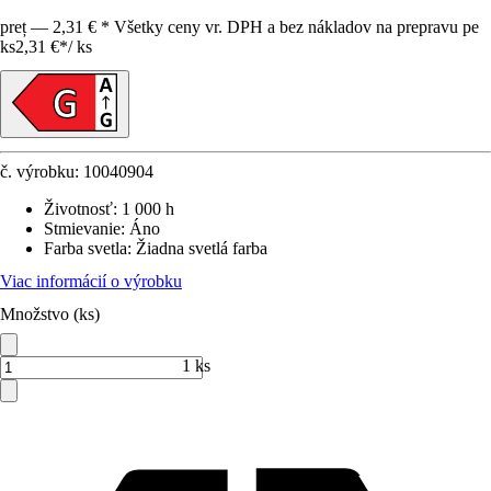
preț — 2,31 € * Všetky ceny vr. DPH a bez nákladov na prepravu pe
ks
2,31 €
*
/
ks
č. výrobku:
10040904
Životnosť
:
1 000 h
Stmievanie
:
Áno
Farba svetla
:
Žiadna svetlá farba
Viac informácií o výrobku
Množstvo (ks)
1 ks