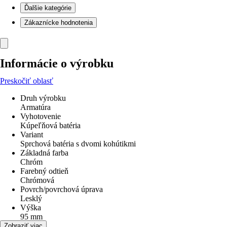
Ďalšie kategórie
Zákaznícke hodnotenia
Informácie o výrobku
Preskočiť oblasť
Druh výrobku
Armatúra
Vyhotovenie
Kúpeľňová batéria
Variant
Sprchová batéria s dvomi kohútikmi
Základná farba
Chróm
Farebný odtieň
Chrómová
Povrch/povrchová úprava
Lesklý
Výška
95 mm
Šírka
Zobraziť viac