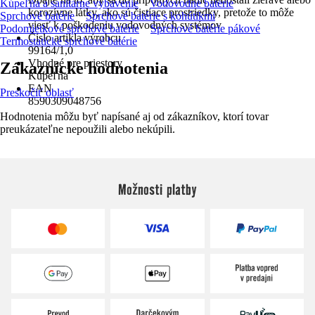
Kúpeľňa a sanitárne vybavenie
Vodovodné batérie
korozívne látky, ako sú čistiace prostriedky, pretože to môže
Sprchové batérie
Sprchové batérie s kohútikmi
viesť k poškodeniu vodovodných systémov
Podomietkové sprchové batérie
Sprchové batérie pákové
Číslo artikla výrobcu
Termostatické sprchové batérie
99164/1,0
Vhodné pre priestory
Zákaznícke hodnotenia
Kúpeľňa
EAN
Preskočiť oblasť
8590309048756
Hodnotenia môžu byť napísané aj od zákazníkov, ktorí tovar
preukázateľne nepoužili alebo nekúpili.
Možnosti platby