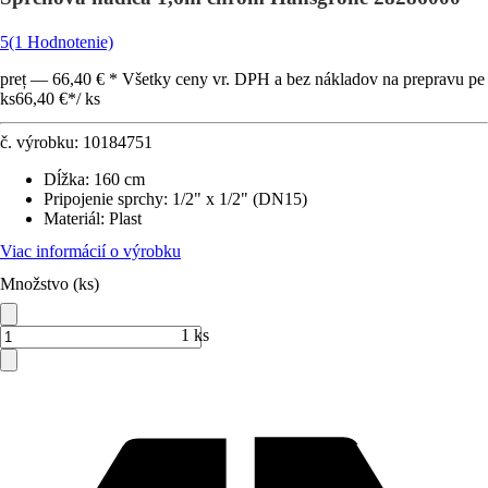
5
(1 Hodnotenie)
preț — 66,40 € * Všetky ceny vr. DPH a bez nákladov na prepravu pe
ks
66,40 €
*
/
ks
č. výrobku:
10184751
Dĺžka
:
160 cm
Pripojenie sprchy
:
1/2" x 1/2" (DN15)
Materiál
:
Plast
Viac informácií o výrobku
Množstvo (ks)
1 ks