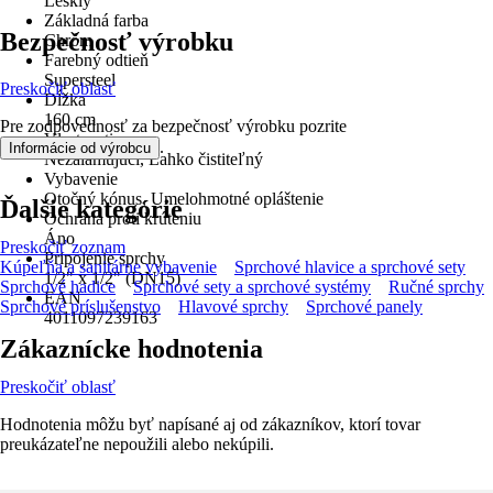
Lesklý
Základná farba
Bezpečnosť výrobku
Chróm
Farebný odtieň
Supersteel
Preskočiť oblasť
Dĺžka
160 cm
Pre zodpovednosť za bezpečnosť výrobku pozrite
Vlastnosti
.
Informácie od výrobcu
Nezalamujúci, Ľahko čistiteľný
Vybavenie
Otočný kónus, Umelohmotné opláštenie
Ďalšie kategórie
Ochrana proti krúteniu
Áno
Preskočiť zoznam
Pripojenie sprchy
Kúpeľňa a sanitárne vybavenie
Sprchové hlavice a sprchové sety
1/2" x 1/2" (DN15)
Sprchové hadice
Sprchové sety a sprchové systémy
Ručné sprchy
EAN
Sprchové príslušenstvo
Hlavové sprchy
Sprchové panely
4011097239163
Zákaznícke hodnotenia
Preskočiť oblasť
Hodnotenia môžu byť napísané aj od zákazníkov, ktorí tovar
preukázateľne nepoužili alebo nekúpili.