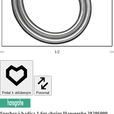
1
/
2
Porovnať
Sprchová hadica 1,6m chróm Hansgrohe 28286000