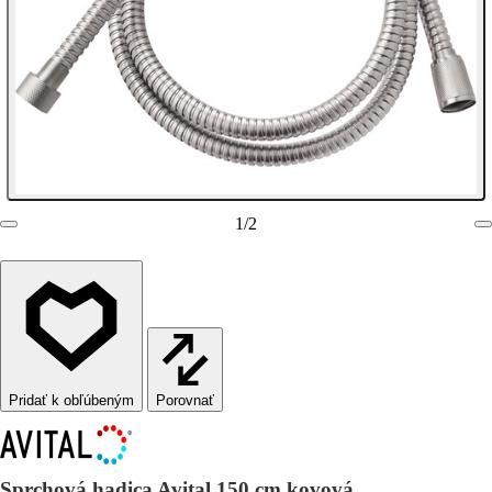
1
/
2
Porovnať
Sprchová hadica Avital 150 cm kovová