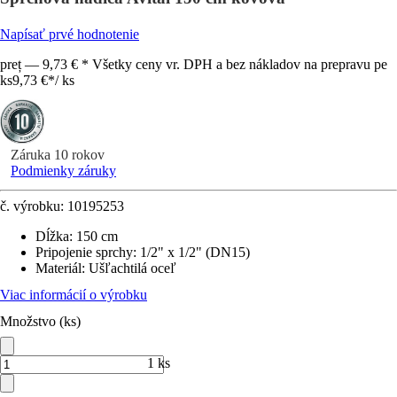
Napísať prvé hodnotenie
preț — 9,73 € * Všetky ceny vr. DPH a bez nákladov na prepravu pe
ks
9,73 €
*
/
ks
Záruka 10 rokov
Podmienky záruky
č. výrobku:
10195253
Dĺžka
:
150 cm
Pripojenie sprchy
:
1/2" x 1/2" (DN15)
Materiál
:
Ušľachtilá oceľ
Viac informácií o výrobku
Množstvo (ks)
1 ks