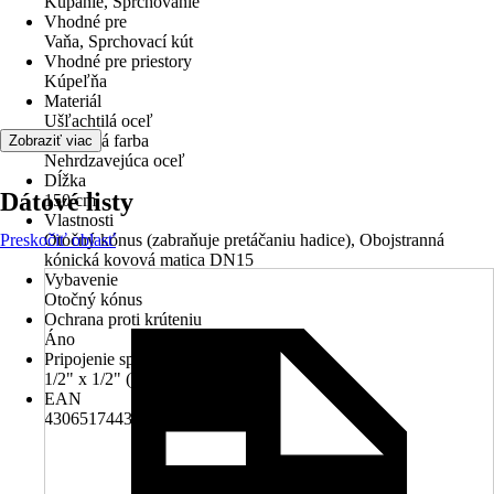
Kúpanie, Sprchovanie
Vhodné pre
Vaňa, Sprchovací kút
Vhodné pre priestory
Kúpeľňa
Materiál
Ušľachtilá oceľ
Základná farba
Zobraziť viac
Nehrdzavejúca oceľ
Dĺžka
Dátové listy
150 cm
Vlastnosti
Preskočiť oblasť
Otočný kónus (zabraňuje pretáčaniu hadice), Obojstranná
kónická kovová matica DN15
Vybavenie
Otočný kónus
Ochrana proti krúteniu
Áno
Pripojenie sprchy
1/2" x 1/2" (DN15)
EAN
4306517443566