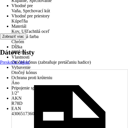
Kúpanie, Sprchovanie
Vhodné pre
Vaňa, Sprchovací kút
Vhodné pre priestory
Kúpeľňa
Materiál
Kov, Ušľachtilá oceľ
Základná farba
Zobraziť viac
Chróm
Dĺžka
Dátové listy
200 cm
Vlastnosti
Preskočiť oblasť
Otočný kónus (zabraňuje pretáčaniu hadice)
Vybavenie
Otočný kónus
Ochrana proti krúteniu
Áno
Pripojenie sprchy
1/2"
AKN
R78D
EAN
4306517360856