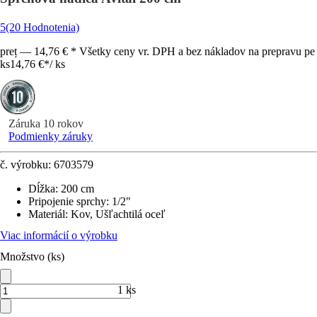
5
(20 Hodnotenia)
preț — 14,76 € * Všetky ceny vr. DPH a bez nákladov na prepravu pe
ks
14,76 €
*
/
ks
Záruka 10 rokov
Podmienky záruky
č. výrobku:
6703579
Dĺžka
:
200 cm
Pripojenie sprchy
:
1/2"
Materiál
:
Kov, Ušľachtilá oceľ
Viac informácií o výrobku
Množstvo (ks)
1 ks