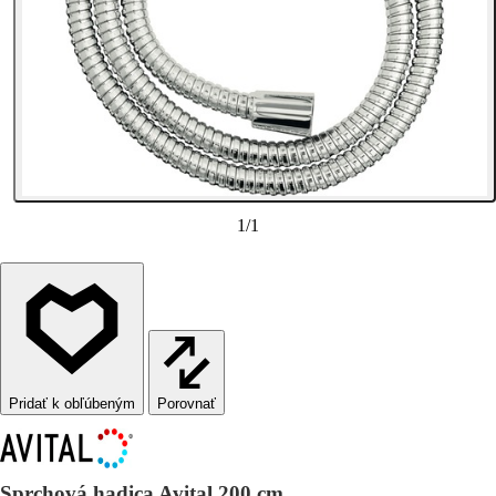
1
/
1
Porovnať
Sprchová hadica Avital 200 cm