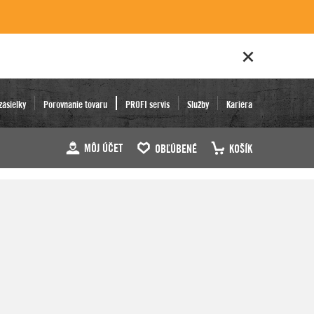
zásielky
Porovnanie tovaru
PROFI servis
Služby
Kariéra
MÔJ ÚČET
OBĽÚBENÉ
KOŠÍK