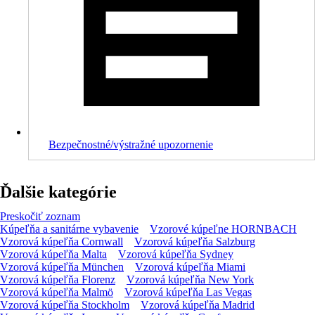
Bezpečnostné/výstražné upozornenie
Ďalšie kategórie
Preskočiť zoznam
Kúpeľňa a sanitárne vybavenie
Vzorové kúpeľne HORNBACH
Vzorová kúpeľňa Cornwall
Vzorová kúpeľňa Salzburg
Vzorová kúpeľňa Malta
Vzorová kúpeľňa Sydney
Vzorová kúpeľňa München
Vzorová kúpeľňa Miami
Vzorová kúpeľňa Florenz
Vzorová kúpeľňa New York
Vzorová kúpeľňa Malmö
Vzorová kúpeľňa Las Vegas
Vzorová kúpeľňa Stockholm
Vzorová kúpeľňa Madrid