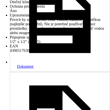
Otočný kónus
Ochrana proti krúteniu
Áno
Upozornenie
Povrch by sa mal denne čistiť vlhkou, mäkkou handričkou
(najlepšie po použití). Nie je potrebné používať čistiace
prostriedky. V prípade potreby možno povrch vyčistiť vodou
alebo neagresívnym mydlom.
Pripojenie sprchy
1/2" x 1/2" (DN15)
EAN
4306517630256
Dokument