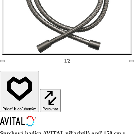
1
/
2
Porovnať
Sprchová hadica AVITAL ušľachtilá oceľ 150 cm x