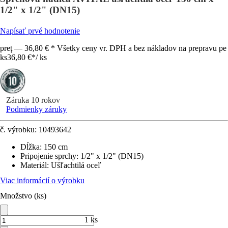
1/2" x 1/2" (DN15)
Napísať prvé hodnotenie
preț — 36,80 € * Všetky ceny vr. DPH a bez nákladov na prepravu pe
ks
36,80 €
*
/
ks
Záruka 10 rokov
Podmienky záruky
č. výrobku:
10493642
Dĺžka
:
150 cm
Pripojenie sprchy
:
1/2" x 1/2" (DN15)
Materiál
:
Ušľachtilá oceľ
Viac informácií o výrobku
Množstvo (ks)
1 ks