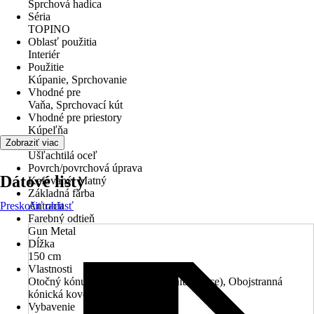
Sprchová hadica
Séria
TOPINO
Oblasť použitia
Interiér
Použitie
Kúpanie, Sprchovanie
Vhodné pre
Vaňa, Sprchovací kút
Vhodné pre priestory
Kúpeľňa
Materiál
Zobraziť viac
Ušľachtilá oceľ
Povrch/povrchová úprava
Dátové listy
Kefovaný, Matný
Základná farba
Preskočiť oblasť
Antracit
Farebný odtieň
Gun Metal
Dĺžka
150 cm
Vlastnosti
Otočný kónus (zabraňuje pretáčaniu hadice), Obojstranná
kónická kovová matica DN15
Vybavenie