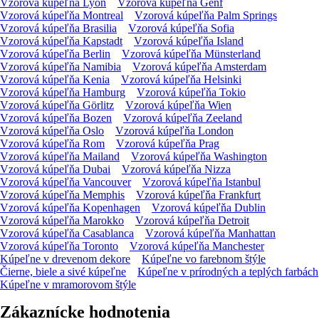
Vzorová kúpeľňa Lyon
Vzorová kúpeľňa Genf
Vzorová kúpeľňa Montreal
Vzorová kúpeľňa Palm Springs
Vzorová kúpeľňa Brasilia
Vzorová kúpeľňa Sofia
Vzorová kúpeľňa Kapstadt
Vzorová kúpeľňa Island
Vzorová kúpeľňa Berlin
Vzorová kúpeľňa Münsterland
Vzorová kúpeľňa Namibia
Vzorová kúpeľňa Amsterdam
Vzorová kúpeľňa Kenia
Vzorová kúpeľňa Helsinki
Vzorová kúpeľňa Hamburg
Vzorová kúpeľňa Tokio
Vzorová kúpeľňa Görlitz
Vzorová kúpeľňa Wien
Vzorová kúpeľňa Bozen
Vzorová kúpeľňa Zeeland
Vzorová kúpeľňa Oslo
Vzorová kúpeľňa London
Vzorová kúpeľňa Rom
Vzorová kúpeľňa Prag
Vzorová kúpeľňa Mailand
Vzorová kúpeľňa Washington
Vzorová kúpeľňa Dubai
Vzorová kúpeľňa Nizza
Vzorová kúpeľňa Vancouver
Vzorová kúpeľňa Istanbul
Vzorová kúpeľňa Memphis
Vzorová kúpeľňa Frankfurt
Vzorová kúpeľňa Kopenhagen
Vzorová kúpeľňa Dublin
Vzorová kúpeľňa Marokko
Vzorová kúpeľňa Detroit
Vzorová kúpeľňa Casablanca
Vzorová kúpeľňa Manhattan
Vzorová kúpeľňa Toronto
Vzorová kúpeľňa Manchester
Kúpeľne v drevenom dekore
Kúpeľne vo farebnom štýle
Čierne, biele a sivé kúpeľne
Kúpeľne v prírodných a teplých farbách
Kúpeľne v mramorovom štýle
Zákaznícke hodnotenia