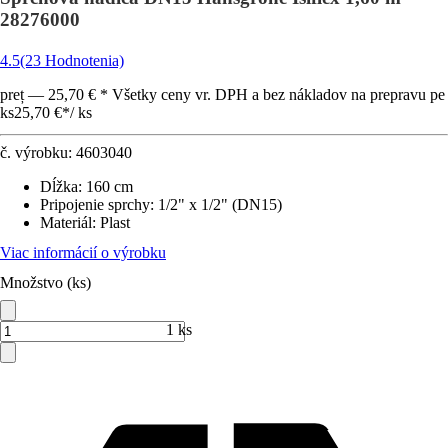
28276000
4.5
(23 Hodnotenia)
preț — 25,70 € * Všetky ceny vr. DPH a bez nákladov na prepravu pe
ks
25,70 €
*
/
ks
č. výrobku:
4603040
Dĺžka
:
160 cm
Pripojenie sprchy
:
1/2" x 1/2" (DN15)
Materiál
:
Plast
Viac informácií o výrobku
Množstvo (ks)
1 ks