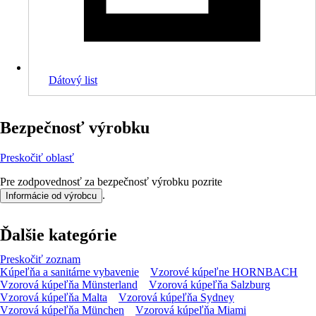
Dátový list
Bezpečnosť výrobku
Preskočiť oblasť
Pre zodpovednosť za bezpečnosť výrobku pozrite
.
Informácie od výrobcu
Ďalšie kategórie
Preskočiť zoznam
Kúpeľňa a sanitárne vybavenie
Vzorové kúpeľne HORNBACH
Vzorová kúpeľňa Münsterland
Vzorová kúpeľňa Salzburg
Vzorová kúpeľňa Malta
Vzorová kúpeľňa Sydney
Vzorová kúpeľňa München
Vzorová kúpeľňa Miami