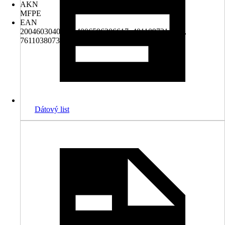
AKN
MFPE
EAN
2004603040003, 4006596206617, 4011097314037,
7611038073701
Dátový list