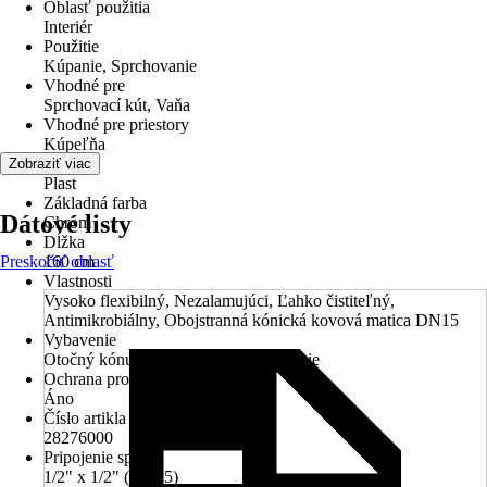
Oblasť použitia
Interiér
Použitie
Kúpanie, Sprchovanie
Vhodné pre
Sprchovací kút, Vaňa
Vhodné pre priestory
Kúpeľňa
Materiál
Zobraziť viac
Plast
Základná farba
Dátové listy
Chróm
Dĺžka
Preskočiť oblasť
160 cm
Vlastnosti
Vysoko flexibilný, Nezalamujúci, Ľahko čistiteľný,
Antimikrobiálny, Obojstranná kónická kovová matica DN15
Vybavenie
Otočný kónus, Umelohmotné opláštenie
Ochrana proti krúteniu
Áno
Číslo artikla výrobcu
28276000
Pripojenie sprchy
1/2" x 1/2" (DN15)