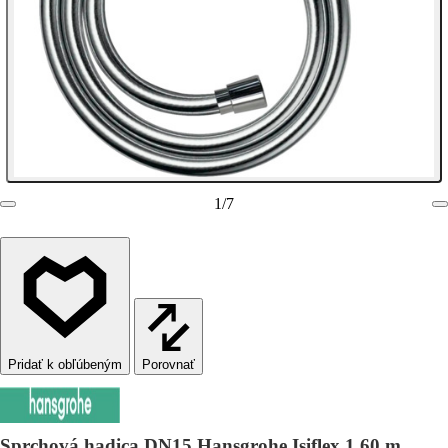
1
/
7
Porovnať
Sprchová hadica DN15 Hansgrohe Isiflex 1,60 m