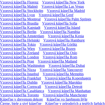
Vzorová kúpeľňa Florenz
Vzorová kúpeľňa New York
Vzorová kúpeľňa Malmö
Vzorová kúpeľňa Las Vegas
Vzorová kúpeľňa Stockholm
Vzorová kúpeľňa Madrid
Vzorová kúpeľňa Lyon
Vzorová kúpeľňa Genf
Vzorová kúpeľňa Montreal
Vzorová kúpeľňa Palm Springs
Vzorová kúpeľňa Brasilia
Vzorová kúpeľňa Sofia
Vzorová kúpeľňa Kapstadt
Vzorová kúpeľňa Island
Vzorová kúpeľňa Berlin
Vzorová kúpeľňa Namibia
Vzorová kúpeľňa Amsterdam
Vzorová kúpeľňa Kenia
Vzorová kúpeľňa Helsinki
Vzorová kúpeľňa Hamburg
Vzorová kúpeľňa Tokio
Vzorová kúpeľňa Görlitz
Vzorová kúpeľňa Wien
Vzorová kúpeľňa Bozen
Vzorová kúpeľňa Zeeland
Vzorová kúpeľňa Oslo
Vzorová kúpeľňa London
Vzorová kúpeľňa Rom
Vzorová kúpeľňa Prag
Vzorová kúpeľňa Mailand
Vzorová kúpeľňa Washington
Vzorová kúpeľňa Dubai
Vzorová kúpeľňa Nizza
Vzorová kúpeľňa Vancouver
Vzorová kúpeľňa Istanbul
Vzorová kúpeľňa Memphis
Vzorová kúpeľňa Frankfurt
Vzorová kúpeľňa Kopenhagen
Vzorová kúpeľňa Dublin
Vzorová kúpeľňa Marokko
Vzorová kúpeľňa Cornwall
Vzorová kúpeľňa Detroit
Vzorová kúpeľňa Casablanca
Vzorová kúpeľňa Manhattan
Vzorová kúpeľňa Toronto
Vzorová kúpeľňa Manchester
Kúpeľne v drevenom dekore
Kúpeľne vo farebnom štýle
Čierne, biele a sivé kúpeľne
Kúpeľne v prírodných a teplých farbách