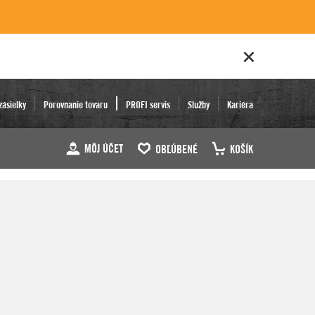
zásielky
Porovnanie tovaru
PROFI servis
Služby
Kariéra
MÔJ ÚČET
OBĽÚBENÉ
KOŠÍK