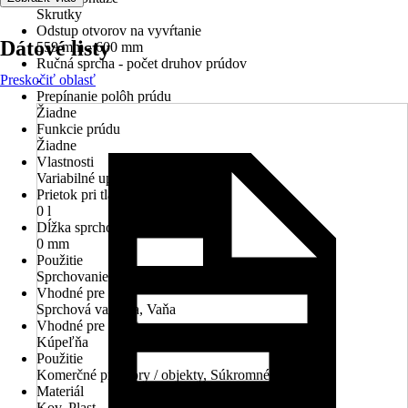
Skrutky
Odstup otvorov na vyvŕtanie
Dátové listy
559 mm - 600 mm
Ručná sprcha - počet druhov prúdov
Preskočiť oblasť
-
Prepínanie polôh prúdu
Žiadne
Funkcie prúdu
Žiadne
Vlastnosti
Variabilné upevnenie
Prietok pri tlaku 3 bary
0 l
Dĺžka sprchovej hadice
0 mm
Použitie
Sprchovanie
Vhodné pre
Sprchová vanička, Vaňa
Vhodné pre priestory
Kúpeľňa
Použitie
Komerčné priestory / objekty, Súkromné
Materiál
Kov, Plast