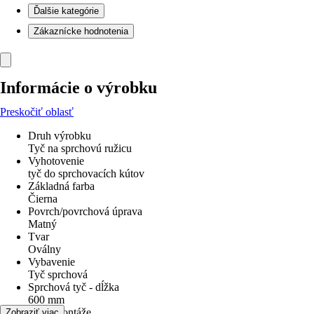
Ďalšie kategórie
Zákaznícke hodnotenia
Informácie o výrobku
Preskočiť oblasť
Druh výrobku
Tyč na sprchovú ružicu
Vyhotovenie
tyč do sprchovacích kútov
Základná farba
Čierna
Povrch/povrchová úprava
Matný
Tvar
Oválny
Vybavenie
Tyč sprchová
Sprchová tyč - dĺžka
600 mm
Druh montáže
Zobraziť viac