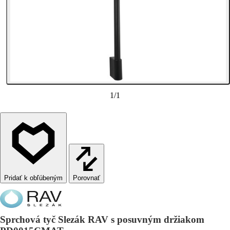
1
/
1
Porovnať
Sprchová tyč Slezák RAV s posuvným držiakom