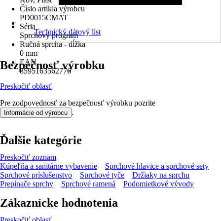
Číslo artikla výrobcu
PD0015CMAT
Séria
Technický dátový list
Sprchový program
Ručná sprcha - dĺžka
0 mm
EAN
Bezpečnosť výrobku
8595163562776
Preskočiť oblasť
Pre zodpovednosť za bezpečnosť výrobku pozrite
.
Informácie od výrobcu
Ďalšie kategórie
Preskočiť zoznam
Kúpeľňa a sanitárne vybavenie
Sprchové hlavice a sprchové sety
Sprchové príslušenstvo
Sprchové tyče
Držiaky na sprchu
Prepínače sprchy
Sprchové ramená
Podomietkové vývody
Zákaznícke hodnotenia
Preskočiť oblasť