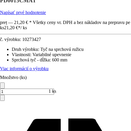
PD0015CMAT
Napísať prvé hodnotenie
preț — 21,20 € * Všetky ceny vr. DPH a bez nákladov na prepravu pe
ks
21,20 €
*
/
ks
č. výrobku:
10273427
Druh výrobku
:
Tyč na sprchovú ružicu
Vlastnosti
:
Variabilné upevnenie
Sprchová tyč - dĺžka
:
600 mm
Viac informácií o výrobku
Množstvo (ks)
1 ks