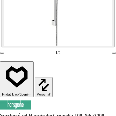
1
/
2
Porovnať
Sprchový set Hansgrohe Crometta 100 26652400