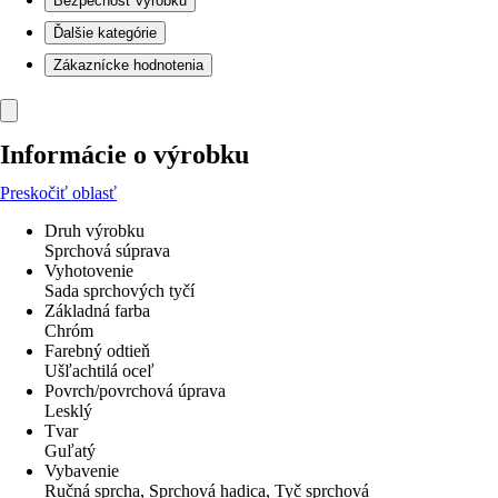
Bezpečnosť výrobku
Ďalšie kategórie
Zákaznícke hodnotenia
Informácie o výrobku
Preskočiť oblasť
Druh výrobku
Sprchová súprava
Vyhotovenie
Sada sprchových tyčí
Základná farba
Chróm
Farebný odtieň
Ušľachtilá oceľ
Povrch/povrchová úprava
Lesklý
Tvar
Guľatý
Vybavenie
Ručná sprcha, Sprchová hadica, Tyč sprchová