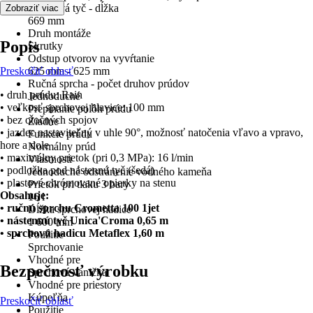
Sprchová tyč - dĺžka
Zobraziť viac
669 mm
Druh montáže
Popis
Skrutky
Odstup otvorov na vyvŕtanie
Preskočiť oblasť
625 mm - 625 mm
Ručná sprcha - počet druhov prúdov
• druh prúdu: Rain
Jednoduché
• veľkosť sprchovej hlavice: 100 mm
Prepínanie polôh prúdu
• bez otočných spojov
Žiadne
• jazdec nastaviteľný v uhle 90°, možnosť natočenia vľavo a vpravo,
Funkcie prúdu
hore a dole
Normálny prúd
• maximálny prietok (pri 0,3 MPa): 16 l/min
Vlastnosti
• podložka pod nástennú tyč (šedá)
Jednoduché odstránenie vodného kameňa
• plastové chrómované opierky na stenu
Prietok pri tlaku 3 bary
Obsahuje:
16 l
• ručnú sprchu Crometta 100 1jet
Dĺžka sprchovej hadice
• nástennú tyč Unica'Croma 0,65 m
1 600 mm
• sprchovú hadicu Metaflex 1,60 m
Použitie
Sprchovanie
Vhodné pre
Bezpečnosť výrobku
Sprchová vanička
Vhodné pre priestory
Kúpeľňa
Preskočiť oblasť
Použitie