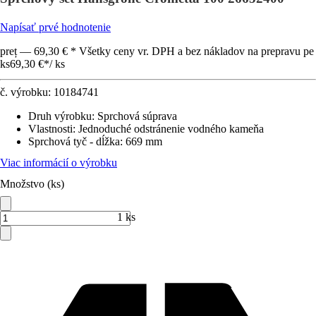
Napísať prvé hodnotenie
preț — 69,30 € * Všetky ceny vr. DPH a bez nákladov na prepravu pe
ks
69,30 €
*
/
ks
č. výrobku:
10184741
Druh výrobku
:
Sprchová súprava
Vlastnosti
:
Jednoduché odstránenie vodného kameňa
Sprchová tyč - dĺžka
:
669 mm
Viac informácií o výrobku
Množstvo (ks)
1 ks