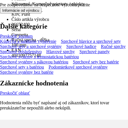
Súkromné, Komerčné priestory / objekty
Pre zodpovednosť za bezpečnosť výrobku pozrite
Materiál
.
Informácie od výrobcu
Kov, Plast
Číslo artikla výrobcu
26652400
Ďalšie kategórie
Séria
Crometta
Preskočiť zoznam
Ručná sprcha - dĺžka
Kúpeľňa a sanitárne vybavenie
Sprchové hlavice a sprchové sety
100 mm
Sprchové sety a sprchové systémy
Sprchové hadice
Ručné sprchy
EAN
Sprchové príslušenstvo
Hlavové sprchy
Sprchové panely
4011097757148
Sprchové systémy s termostatickou batériou
Sprchové systémy s pákovou batériou
Sprchové sety bez batérie
Sprchové sety s batériou
Podomietkové sprchové systémy
Sprchové systémy bez batérie
Zákaznícke hodnotenia
Preskočiť oblasť
Hodnotenia môžu byť napísané aj od zákazníkov, ktorí tovar
preukázateľne nepoužili alebo nekúpili.