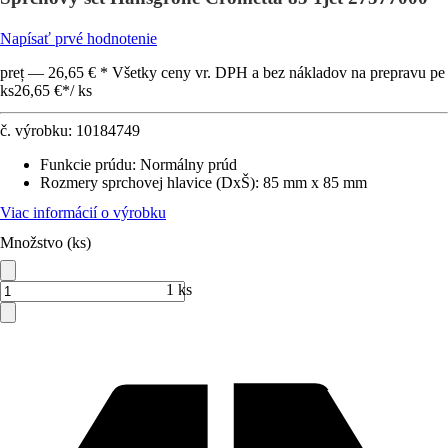
Napísať prvé hodnotenie
preț — 26,65 € * Všetky ceny vr. DPH a bez nákladov na prepravu pe
ks
26,65 €
*
/
ks
č. výrobku:
10184749
Funkcie prúdu
:
Normálny prúd
Rozmery sprchovej hlavice (DxŠ)
:
85 mm x 85 mm
Viac informácií o výrobku
Množstvo (ks)
1 ks