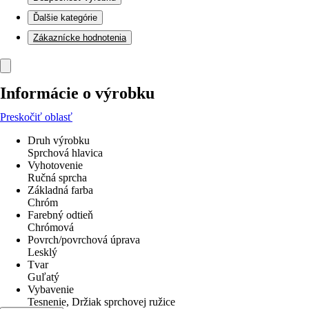
Ďalšie kategórie
Zákaznícke hodnotenia
Informácie o výrobku
Preskočiť oblasť
Druh výrobku
Sprchová hlavica
Vyhotovenie
Ručná sprcha
Základná farba
Chróm
Farebný odtieň
Chrómová
Povrch/povrchová úprava
Lesklý
Tvar
Guľatý
Vybavenie
Tesnenie, Držiak sprchovej ružice