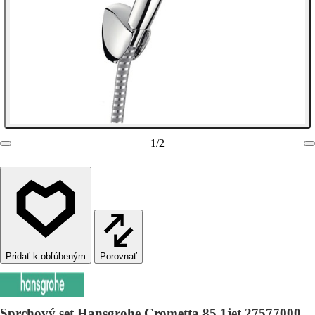
1
/
2
Porovnať
Sprchový set Hansgrohe Crometta 85 1jet 27577000