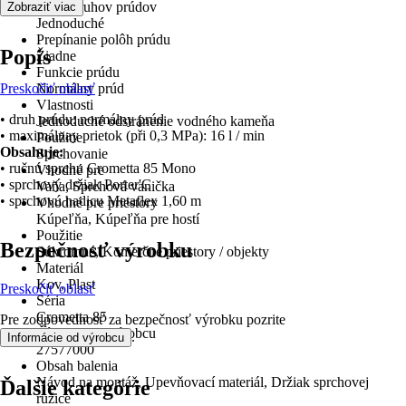
Počet druhov prúdov
Zobraziť viac
Jednoduché
Prepínanie polôh prúdu
Popis
Žiadne
Funkcie prúdu
Preskočiť oblasť
Normálny prúd
Vlastnosti
• druh prúdu: normálny prúd
Jednoduché odstránenie vodného kameňa
• maximálnay prietok (při 0,3 MPa): 16 l / min
Použitie
Obsahuje:
Sprchovanie
• ručnú sprchu Crometta 85 Mono
Vhodné pre
• sprchový držiak Porter'C
Vaňa, Sprchová vanička
• sprchovú hadicu Metaflex 1,60 m
Vhodné pre priestory
Kúpeľňa, Kúpeľňa pre hostí
Použitie
Bezpečnosť výrobku
Súkromné, Komerčné priestory / objekty
Materiál
Kov, Plast
Preskočiť oblasť
Séria
Crometta 85
Pre zodpovednosť za bezpečnosť výrobku pozrite
Číslo artikla výrobcu
.
Informácie od výrobcu
27577000
Obsah balenia
Návod na montáž, Upevňovací materiál, Držiak sprchovej
Ďalšie kategórie
ružice