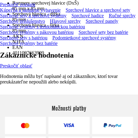
Rozmery sprchovej hlavice (DxŠ)
Preskočiť zoznam
85 mm x 85 mm
Kúpeľňa a sanitárne vybavenie
Sprchové hlavice a sprchové sety
Sprchová hlavica - dĺžka
Sprchové sety a sprchové systémy
Sprchové hadice
Ručné sprchy
85 mm
Sprchové príslušenstvo
Hlavové sprchy
Sprchové panely
Sprchová hlavica - šírka
Sprchové systémy s termostatickou batériou
85 mm
Sprchové systémy s pákovou batériou
Sprchové sety bez batérie
AKN
Sprchové sety s batériou
Podomietkové sprchové systémy
N1FA
Sprchové systémy bez batérie
EAN
4011097663999
Zákaznícke hodnotenia
Preskočiť oblasť
Hodnotenia môžu byť napísané aj od zákazníkov, ktorí tovar
preukázateľne nepoužili alebo nekúpili.
Možnosti platby