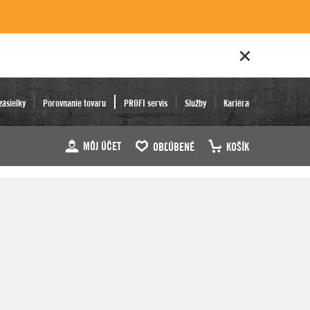
zásielky
Porovnanie tovaru
PROFI servis
Služby
Kariéra
MÔJ ÚČET
OBĽÚBENÉ
KOŠÍK