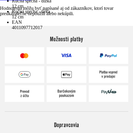
Ručná sprcha - dĺžka
12 cm
Hodnotenia môžu byť napísané aj od zákazníkov, ktorí tovar
Ručná sprcha - šírka
preukázateľne nepoužili alebo nekúpili.
12 cm
EAN
4011097712017
Možnosti platby
Dopravcovia