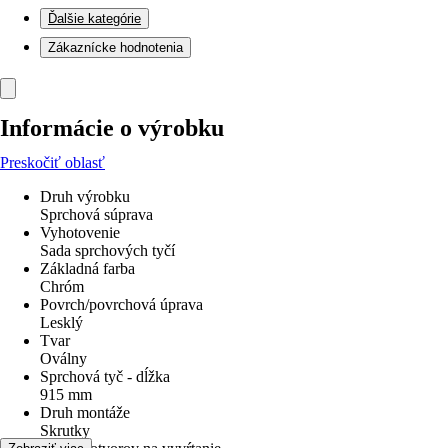
Ďalšie kategórie
Zákaznícke hodnotenia
Informácie o výrobku
Preskočiť oblasť
Druh výrobku
Sprchová súprava
Vyhotovenie
Sada sprchových tyčí
Základná farba
Chróm
Povrch/povrchová úprava
Lesklý
Tvar
Oválny
Sprchová tyč - dĺžka
915 mm
Druh montáže
Skrutky