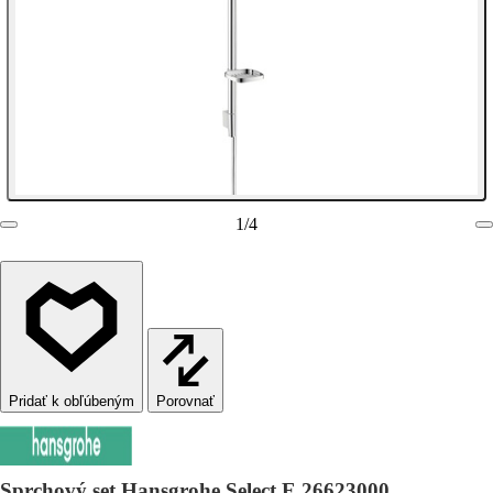
1
/
4
Porovnať
Sprchový set Hansgrohe Select E 26623000