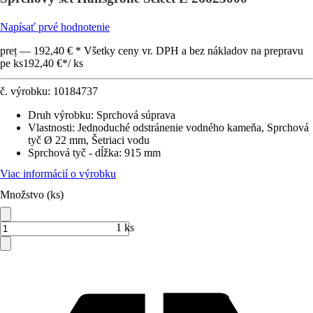
Napísať prvé hodnotenie
preț — 192,40 € * Všetky ceny vr. DPH a bez nákladov na prepravu
pe ks
192,40 €
*
/
ks
č. výrobku:
10184737
Druh výrobku
:
Sprchová súprava
Vlastnosti
:
Jednoduché odstránenie vodného kameňa, Sprchová
tyč Ø 22 mm, Šetriaci vodu
Sprchová tyč - dĺžka
:
915 mm
Viac informácií o výrobku
Množstvo (ks)
1 ks