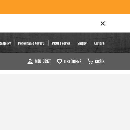
zásielky
Porovnanie tovaru
PROFI servis
Služby
Kariéra
MÔJ ÚČET
OBĽÚBENÉ
KOŠÍK