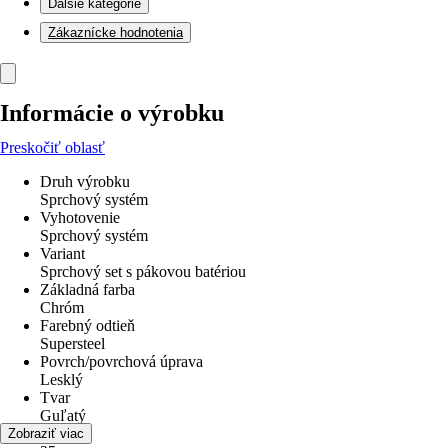
Ďalšie kategórie
Zákaznícke hodnotenia
Informácie o výrobku
Preskočiť oblasť
Druh výrobku
Sprchový systém
Vyhotovenie
Sprchový systém
Variant
Sprchový set s pákovou batériou
Základná farba
Chróm
Farebný odtieň
Supersteel
Povrch/povrchová úprava
Lesklý
Tvar
Guľatý
Šírka
Zobraziť viac