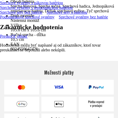
Obsah balenia
Sprchové systémy s pákovou batériou
Sprcha hlavová, Sprcha ručná, Sprchová hadica, Jednopáková
Sprchové systémy s termostatickou batériou
zmiešavacia batéria, Držiak sprchovej ružice, Tyč sprchová
Sprchové sety bez batérie
Sprchové sety s batériou
Druh montáže
Podomietkové sprchové systémy
Sprchové systémy bez batérie
Nástenná montáž
Výška
Zákaznícke hodnotenia
105.6 cm x 105.6 cm
Ručná sprcha - dĺžka
Preskočiť oblasť
10,5 cm
EAN
Hodnotenia môžu byť napísané aj od zákazníkov, ktorí tovar
8024559647471
preukázateľne nepoužili alebo nekúpili.
Možnosti platby