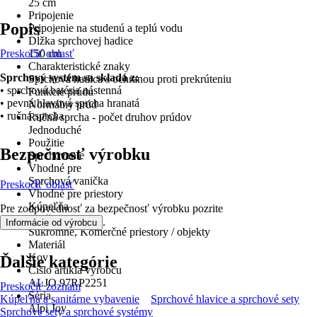
25 cm
Pripojenie
Popis
Pripojenie na studenú a teplú vodu
Dĺžka sprchovej hadice
Preskočiť oblasť
150 cm
Charakteristické znaky
Sprchový systém sa skladá z:
Sprchová hadica s ochranou proti prekrúteniu
• sprchová batéria nástenná
Funkcie prúdu
• pevná hlavová sprcha hranatá
Normálny prúd
• ručná sprcha
Ručná sprcha - počet druhov prúdov
Jednoduché
Použitie
Bezpečnosť výrobku
Sprchovanie
Vhodné pre
Sprchová vanička
Preskočiť oblasť
Vhodné pre priestory
Kúpeľňa
Pre zodpovednosť za bezpečnosť výrobku pozrite
Použitie
.
Informácie od výrobcu
Súkromné, Komerčné priestory / objekty
Materiál
Kov
Ďalšie kategórie
Číslo artikla výrobcu
ALJO 97RP2251
Preskočiť zoznam
Séria
Kúpeľňa a sanitárne vybavenie
Sprchové hlavice a sprchové sety
Alpi Joy
Sprchové sety a sprchové systémy