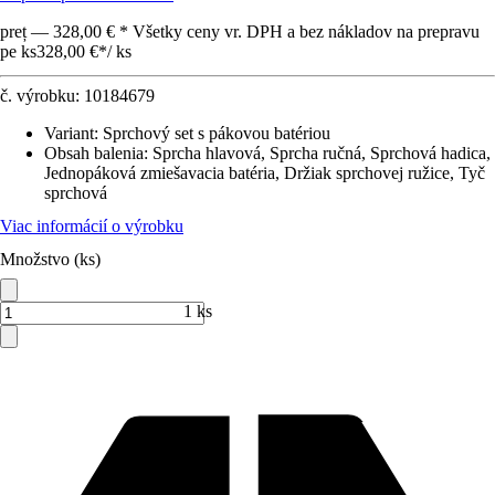
preț — 328,00 € * Všetky ceny vr. DPH a bez nákladov na prepravu
pe ks
328,00 €
*
/
ks
č. výrobku:
10184679
Variant
:
Sprchový set s pákovou batériou
Obsah balenia
:
Sprcha hlavová, Sprcha ručná, Sprchová hadica,
Jednopáková zmiešavacia batéria, Držiak sprchovej ružice, Tyč
sprchová
Viac informácií o výrobku
Množstvo (ks)
1 ks