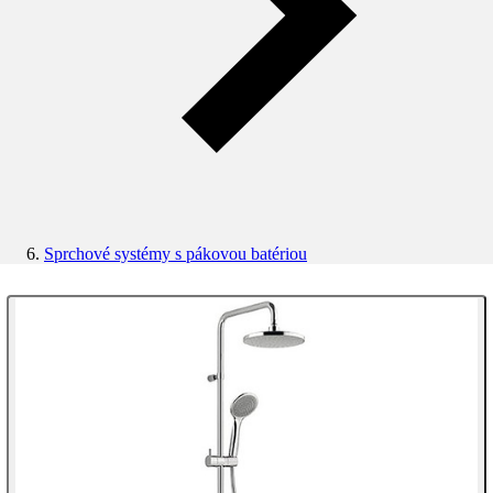
Sprchové systémy s pákovou batériou