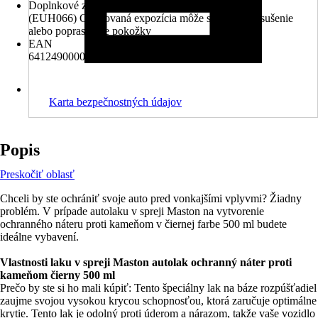
Doplnkové znaky nebezpečenstva (EUH vety)
(EUH066) Opakovaná expozícia môže spôsobit’ vysušenie
alebo popraskanie pokožky
EAN
6412490000172, 6412490034269
Karta bezpečnostných údajov
Popis
Preskočiť oblasť
Chceli by ste ochrániť svoje auto pred vonkajšími vplyvmi? Žiadny
problém. V prípade autolaku v spreji Maston na vytvorenie
ochranného náteru proti kameňom v čiernej farbe 500 ml budete
ideálne vybavení.
Vlastnosti laku v spreji Maston autolak ochranný náter proti
kameňom čierny 500 ml
Prečo by ste si ho mali kúpiť: Tento špeciálny lak na báze rozpúšťadiel
zaujme svojou vysokou krycou schopnosťou, ktorá zaručuje optimálne
krytie. Tento lak je odolný proti úderom a nárazom, takže vaše vozidlo