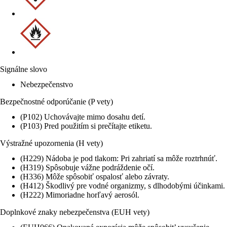
Signálne slovo
Nebezpečenstvo
Bezpečnostné odporúčanie (P vety)
(P102) Uchovávajte mimo dosahu detí.
(P103) Pred použitím si prečítajte etiketu.
Výstražné upozornenia (H vety)
(H229) Nádoba je pod tlakom: Pri zahriatí sa môže roztrhnúť.
(H319) Spôsobuje vážne podráždenie očí.
(H336) Môže spôsobiť ospalosť alebo závraty.
(H412) Škodlivý pre vodné organizmy, s dlhodobými účinkami.
(H222) Mimoriadne horľavý aerosól.
Doplnkové znaky nebezpečenstva (EUH vety)