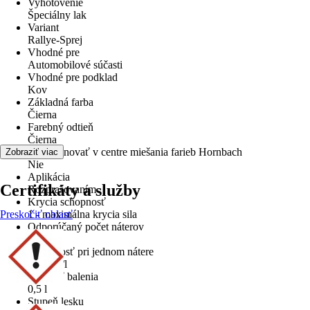
Vyhotovenie
Špeciálny lak
Variant
Rallye-Sprej
Vhodné pre
Automobilové súčasti
Vhodné pre podklad
Kov
Základná farba
Čierna
Farebný odtieň
Čierna
Dá sa tónovať v centre miešania farieb Hornbach
Zobraziť viac
Nie
Aplikácia
Certifikáty a služby
Rozprašovaním
Krycia schopnosť
Preskočiť oblasť
1 - maximálna krycia sila
Odporúčaný počet náterov
3
Výdatnosť pri jednom nátere
3,75 m²/l
Veľkosť balenia
0,5 l
Stupeň lesku