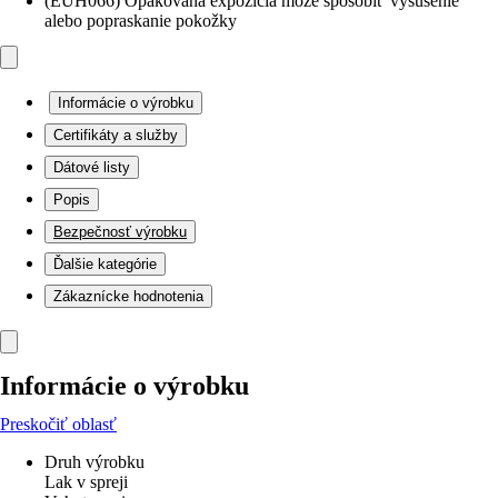
(EUH066) Opakovaná expozícia môže spôsobit’ vysušenie
alebo popraskanie pokožky
Informácie o výrobku
Certifikáty a služby
Dátové listy
Popis
Bezpečnosť výrobku
Ďalšie kategórie
Zákaznícke hodnotenia
Informácie o výrobku
Preskočiť oblasť
Druh výrobku
Lak v spreji