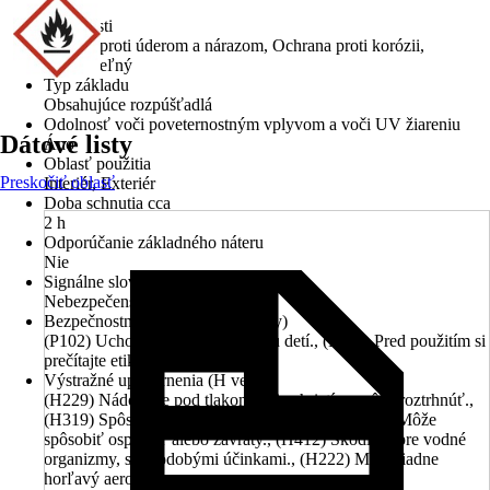
Matná
Vlastnosti
Odolné proti úderom a nárazom, Ochrana proti korózii,
Umývateľný
Typ základu
Obsahujúce rozpúšťadlá
Odolnosť voči poveternostným vplyvom a voči UV žiareniu
Dátové listy
Áno
Oblasť použitia
Preskočiť oblasť
Interiér, Exteriér
Doba schnutia cca
2 h
Odporúčanie základného náteru
Nie
Signálne slovo
Nebezpečenstvo
Bezpečnostné odporúčanie (P vety)
(P102) Uchovávajte mimo dosahu detí., (P103) Pred použitím si
prečítajte etiketu.
Výstražné upozornenia (H vety)
(H229) Nádoba je pod tlakom: Pri zahriatí sa môže roztrhnúť.,
(H319) Spôsobuje vážne podráždenie očí., (H336) Môže
spôsobiť ospalosť alebo závraty., (H412) Škodlivý pre vodné
organizmy, s dlhodobými účinkami., (H222) Mimoriadne
horľavý aerosól.