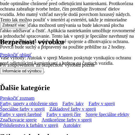
bude optimálne chránené pred odletujúcimi kamienkami. Protikorózna
ochrana zabraňuje tvorbe hrdze, čím predlžuje životnosť dielov
vozidla. Jeho matný vzhľad navyše dodá povrchom luxusný nádych.
Tento lak možno použiť v interiéri aj exteriéri, takže je mimoriadne
univerzálny. Vďaka možnosti umývania sa bude lakovaná plocha
Zobraziť viac
ľahko udržiavať a čistiť. Aplikácia nastriekaním umožňuje rovnomerné
a jednoduché spracovanie. Tento lak v spreji je špeciálne navrhnutý na
Bezpečnosť výrobku
kovové podklady a zaručuje pevné spojenie a dlhotrvajúcu ochranu.
Povrch bude suchý a pripravený na použitie približne za 2 hodiny.
Preskočiť oblasť
Vaše výhody: Autolak v spreji Maston poskytuje vynikajúcu ochranu
pred odletujúcimi kamienkami a hrdzou na častiach vozidla.
Pre zodpovednosť za bezpečnosť výrobku pozrite
.
Informácie od výrobcu
Ďalšie kategórie
Preskočiť zoznam
Farby, tapety a obloženie stien
Farby, laky
Farby v spreji
Špeciálne farby v spreji
Základové farby v spreji
Farby v spreji farebné
Farby v spreji číre
Spreje špeciálne efekty
Značkovacie spreje
Antikorózne farby v spreji
Príslušenstvo k farbám v spreji
Autolaky