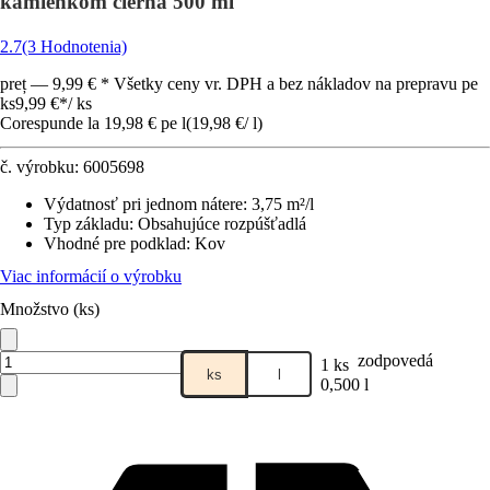
kamienkom čierna 500 ml
2.7
(3 Hodnotenia)
preț — 9,99 € * Všetky ceny vr. DPH a bez nákladov na prepravu pe
ks
9,99 €
*
/
ks
Corespunde la 19,98 € pe l
(
19,98 €
/
l
)
č. výrobku:
6005698
Výdatnosť pri jednom nátere
:
3,75 m²/l
Typ základu
:
Obsahujúce rozpúšťadlá
Vhodné pre podklad
:
Kov
Viac informácií o výrobku
Množstvo (ks)
zodpovedá
1 ks
ks
l
0,500 l