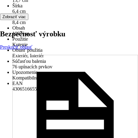
13,7 cm
Šírka
6,4 cm
Výška
Zobraziť viac
8,4 cm
Obsah
Bezpečnosť výrobku
109 Kus
Použitie
Kutenie
Preskočiť oblasť
Oblasť použitia
Exteriér, Interiér
Súčasťou balenia
76 upínacích prvkov
Upozornenie
Kompatibilné s kockami iných značiek.
EAN
4306516655700