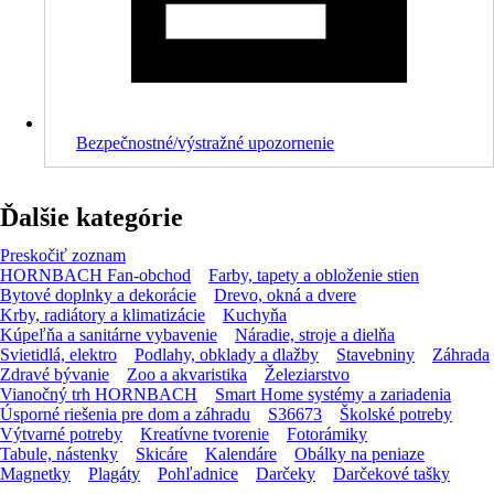
Bezpečnostné/výstražné upozornenie
Ďalšie kategórie
Preskočiť zoznam
HORNBACH Fan-obchod
Farby, tapety a obloženie stien
Bytové doplnky a dekorácie
Drevo, okná a dvere
Krby, radiátory a klimatizácie
Kuchyňa
Kúpeľňa a sanitárne vybavenie
Náradie, stroje a dielňa
Svietidlá, elektro
Podlahy, obklady a dlažby
Stavebniny
Záhrada
Zdravé bývanie
Zoo a akvaristika
Železiarstvo
Vianočný trh HORNBACH
Smart Home systémy a zariadenia
Úsporné riešenia pre dom a záhradu
S36673
Školské potreby
Výtvarné potreby
Kreatívne tvorenie
Fotorámiky
Tabule, nástenky
Skicáre
Kalendáre
Obálky na peniaze
Magnetky
Plagáty
Pohľadnice
Darčeky
Darčekové tašky