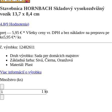
Stavebnica HORNBACH Skladový vysokozdvižný
vozík 13,7 x 8,4 cm
4.8
(9 Hodnotenia)
preț — 5,95 € * Všetky ceny vr. DPH a bez nákladov na prepravu pe
ks
5,95 €
*
/
ks
č. výrobku:
12482611
Druh výrobku
:
Sada pre domácich majstrov
Základná farba
:
Sivá, Čierna, Oranžová
Materiál
:
Plast
Viac informácií o výrobku
Množstvo (ks)
1 ks