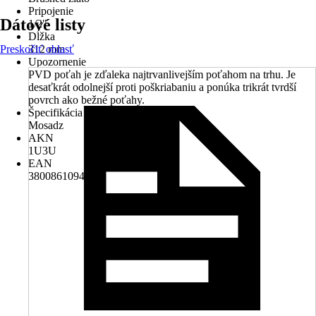
Pripojenie
Dátové listy
1/2"
Dĺžka
Preskočiť oblasť
312 mm
Upozornenie
PVD poťah je zďaleka najtrvanlivejším poťahom na trhu. Je
desaťkrát odolnejší proti poškriabaniu a ponúka trikrát tvrdší
povrch ako bežné poťahy.
Špecifikácia materiálu
Mosadz
AKN
1U3U
EAN
3800861094968