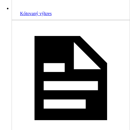
Kótovaný výkres