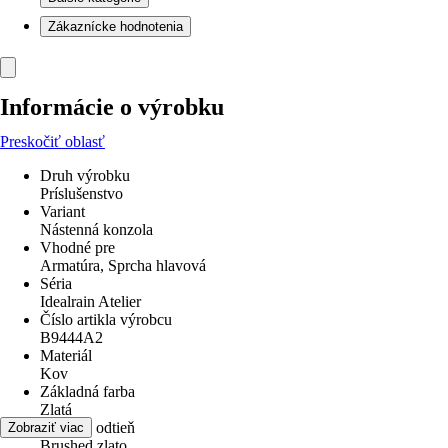
Zákaznícke hodnotenia
Informácie o výrobku
Preskočiť oblasť
Druh výrobku
Príslušenstvo
Variant
Nástenná konzola
Vhodné pre
Armatúra, Sprcha hlavová
Séria
Idealrain Atelier
Číslo artikla výrobcu
B9444A2
Materiál
Kov
Základná farba
Zlatá
Farebný odtieň
Zobraziť viac
Brushed zlato