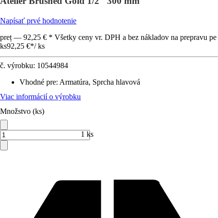
Atelier Brushed Gold 1/2" 300 mm
Napísať prvé hodnotenie
preț — 92,25 € * Všetky ceny vr. DPH a bez nákladov na prepravu pe
ks
92,25 €
*
/
ks
č. výrobku:
10544984
Vhodné pre
:
Armatúra, Sprcha hlavová
Viac informácií o výrobku
Množstvo (ks)
1 ks