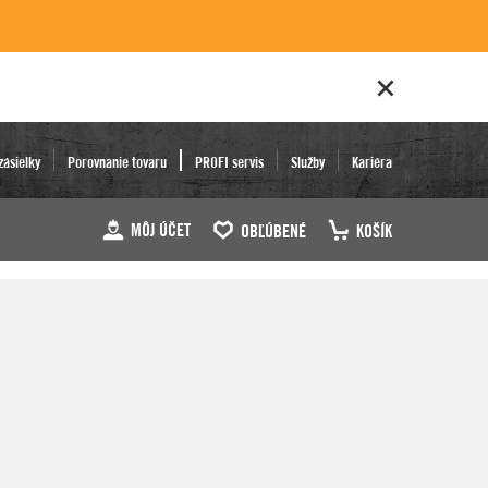
zásielky
Porovnanie tovaru
PROFI servis
Služby
Kariéra
MÔJ ÚČET
OBĽÚBENÉ
KOŠÍK