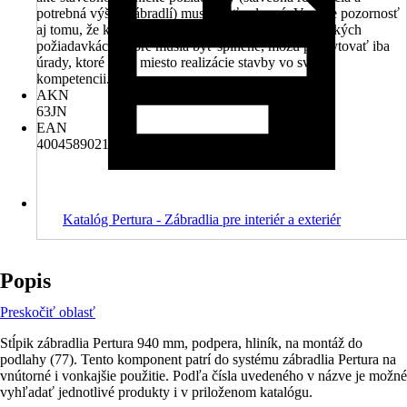
potrebná výška zábradlí) musia byť splnené. Venujte pozornosť
aj tomu, že kompletné informácie o stavebnotechnických
požiadavkách, ktoré musia byť splnené, môžu poskytovať iba
úrady, ktoré majú miesto realizácie stavby vo svojej
kompetencii.
AKN
63JN
EAN
4004589021308, 4306517224356
Katalóg Pertura - Zábradlia pre interiér a exteriér
Popis
Preskočiť oblasť
Stĺpik zábradlia Pertura 940 mm, podpera, hliník, na montáž do
podlahy (77). Tento komponent patrí do systému zábradlia Pertura na
vnútorné i vonkajšie použitie. Podľa čísla uvedeného v názve je možné
vyhľadať jednotlivé produkty i v priloženom katalógu.