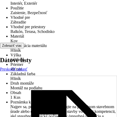
Interiér, Exteriér
Použitie
Zaistenie, Bezpečnosť
Vhodné pre
Zábradlie
Vhodné pre priestory
Balkón, Terasa, Schodisko
Materiál
Kov
Špecifikácia materiálu
Zobraziť viac
Hliník
Výška
Dátové listy
940 mm
Priemer
Preskočiť oblasť
40 mm
Základná farba
Hliník
Druh montáže
Montáž na podlahu
Obsah
1 Kus
Poznámka k miestu inštalácie
Najprv sa, prosím, vopred informujte na príslušnom stavebnom
úrade alebo obci, ktorá má miesto stavby vo svojej kompetencii,
aké stavebnotechnické požiadavky (stavebná realizácia a