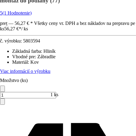
montáž do podlahy (77)
5
(1 Hodnotenie)
preț — 56,27 € * Všetky ceny vr. DPH a bez nákladov na prepravu pe
ks
56,27 €
*
/
ks
č. výrobku:
5803594
Základná farba
:
Hliník
Vhodné pre
:
Zábradlie
Materiál
:
Kov
Viac informácií o výrobku
Množstvo (ks)
1 ks