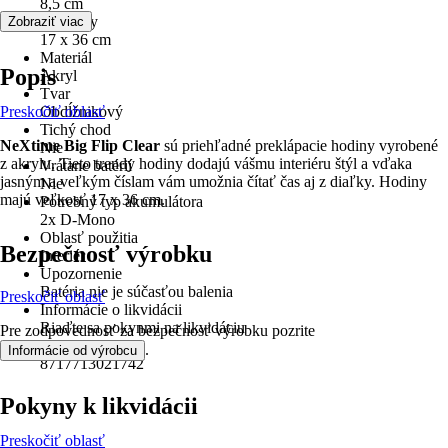
8,5 cm
Rozmery
Zobraziť viac
17 x 36 cm
Materiál
Popis
Akryl
Tvar
Preskočiť oblasť
Obdĺžnikový
Tichý chod
NeXtime Big Flip Clear
sú priehľadné preklápacie hodiny vyrobené
Nie
z akrylu. Tieto trendy hodiny dodajú vášmu interiéru štýl a vďaka
Vrátane batérií
jasným a veľkým číslam vám umožnia čítať čas aj z diaľky. Hodiny
Nie
majú veľkosť 17 x 36 cm.
Potrebný typ akumulátora
2x D-Mono
Oblasť použitia
Bezpečnosť výrobku
Interiér
Upozornenie
Batéria nie je súčasťou balenia
Preskočiť oblasť
Informácie o likvidácii
Riaďte sa pokynmi na likvidáciu
Pre zodpovednosť za bezpečnosť výrobku pozrite
EAN
.
Informácie od výrobcu
8717713021742
Pokyny k likvidácii
Preskočiť oblasť