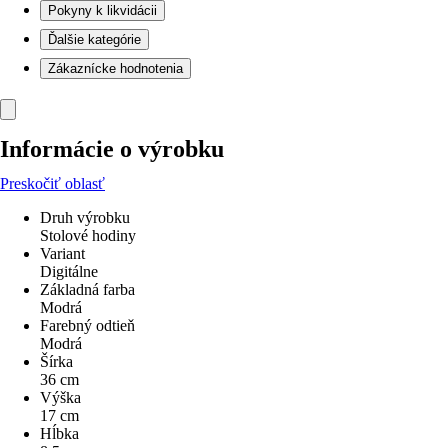
Pokyny k likvidácii
Ďalšie kategórie
Zákaznícke hodnotenia
Informácie o výrobku
Preskočiť oblasť
Druh výrobku
Stolové hodiny
Variant
Digitálne
Základná farba
Modrá
Farebný odtieň
Modrá
Šírka
36 cm
Výška
17 cm
Hĺbka