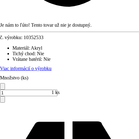
Je nám to ľúto! Tento tovar už nie je dostupný.
č. výrobku:
10352533
Materiál
:
Akryl
Tichý chod
:
Nie
Vrátane batérií
:
Nie
Viac informácií o výrobku
Množstvo (ks)
1 ks