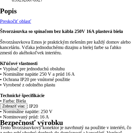
Popis
Preskočiť oblasť
Štvorzásuvka so spínačom bez kábla 250V 16A plastová biela
Štvorzásuvkova Emos je praktickým riešením pre každý domov alebo
kanceláriu. Vďaka jednoduchému dizajnu a bielej farbe sa ľahko
zmestí do akéhokoľvek interiéru.
Kľúčové vlastnosti
• Vypínač pre jednoduchú obsluhu
• Nominálne napätie 250 V a prúd 16 A
• Ochrana IP20 pre vnútorné použitie
• Vyrobené z odolného plastu
Technické špecifikácie
• Farba: Biela
• Typ ochrany: IP20
Zobraziť viac
• Nominálne napätie: 250 V
• Nominovaný prúd: 16 A
Bezpečnosť výrobku
Tento štvorzásuvkový konektor je navrhnutý na použitie v interiéri, čo
z neho robí vhodný doplnok do domácností a kancelárií. Vypínač