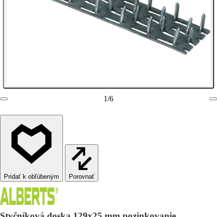
1
/
6
Porovnať
Styčníková doska 129x25 mm pozinkovanie