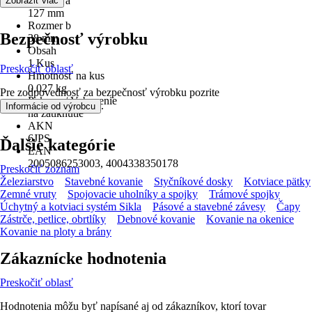
Rozmer a
Zobraziť viac
127 mm
Rozmer b
Bezpečnosť výrobku
38 mm
Obsah
1 Kus
Preskočiť oblasť
Hmotnosť na kus
0,027 kg
Pre zodpovednosť za bezpečnosť výrobku pozrite
Pokyny / Vybavenie
.
Informácie od výrobcu
na zatĺknutie
AKN
6JPS
Ďalšie kategórie
EAN
2005086253003, 4004338350178
Preskočiť zoznam
Železiarstvo
Stavebné kovanie
Styčníkové dosky
Kotviace pätky
Zemné vruty
Spojovacie uholníky a spojky
Trámové spojky
Úchytný a kotviaci systém Sikla
Pásové a stavebné závesy
Čapy
Zástrče, petlice, obrtlíky
Debnové kovanie
Kovanie na okenice
Kovanie na ploty a brány
Zákaznícke hodnotenia
Preskočiť oblasť
Hodnotenia môžu byť napísané aj od zákazníkov, ktorí tovar