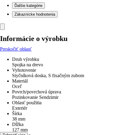
Ďalšie kategórie
Zákaznícke hodnotenia
Informácie o výrobku
Preskočiť oblasť
Druh výrobku
Spojka na drevo
Vyhotovenie
Styčníková doska, S fixačným zubom
Materiál
Oceľ
Povrch/povrchová úprava
Pozinkovanie Sendzimir
Oblasť použitia
Exteriér
Šírka
38 mm
Dĺžka
127 mm