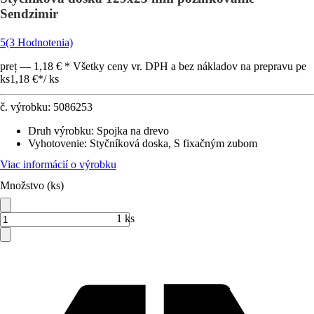
Sendzimir
5
(3 Hodnotenia)
preț — 1,18 € * Všetky ceny vr. DPH a bez nákladov na prepravu pe
ks
1,18 €
*
/
ks
č. výrobku:
5086253
Druh výrobku
:
Spojka na drevo
Vyhotovenie
:
Styčníková doska, S fixačným zubom
Viac informácií o výrobku
Množstvo (ks)
1 ks