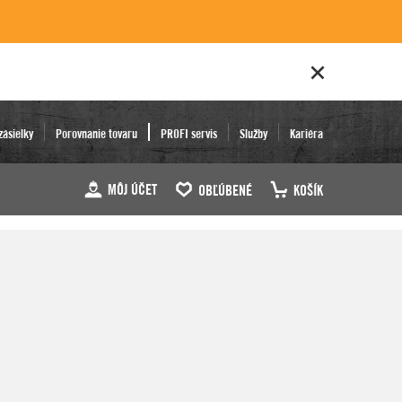
zásielky
Porovnanie tovaru
PROFI servis
Služby
Kariéra
MÔJ ÚČET
OBĽÚBENÉ
KOŠÍK