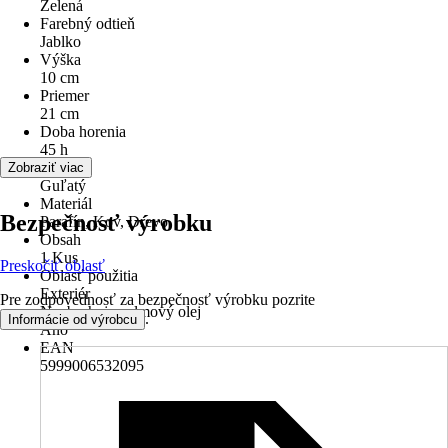
Zelená
Farebný odtieň
Jablko
Výška
10 cm
Priemer
21 cm
Doba horenia
45 h
Tvar
Zobraziť viac
Guľatý
Materiál
Bezpečnosť výrobku
Parafín, Kov, Drevo
Obsah
1 Kus
Preskočiť oblasť
Oblasť použitia
Exteriér
Pre zodpovednosť za bezpečnosť výrobku pozrite
Neobsahuje palmový olej
.
Informácie od výrobcu
Áno
EAN
5999006532095