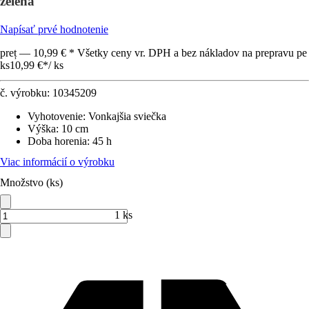
zelená
Napísať prvé hodnotenie
preț — 10,99 € * Všetky ceny vr. DPH a bez nákladov na prepravu pe
ks
10,99 €
*
/
ks
č. výrobku:
10345209
Vyhotovenie
:
Vonkajšia sviečka
Výška
:
10 cm
Doba horenia
:
45 h
Viac informácií o výrobku
Množstvo (ks)
1 ks