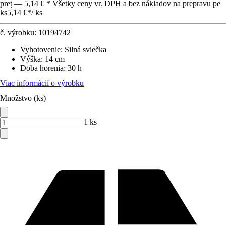
preț — 5,14 € * Všetky ceny vr. DPH a bez nákladov na prepravu pe
ks
5,14 €
*
/
ks
č. výrobku:
10194742
Vyhotovenie
:
Silná sviečka
Výška
:
14 cm
Doba horenia
:
30 h
Viac informácií o výrobku
Množstvo (ks)
1 ks