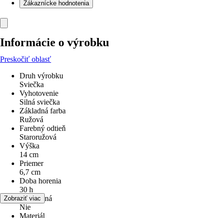
Zákaznícke hodnotenia
Informácie o výrobku
Preskočiť oblasť
Druh výrobku
Sviečka
Vyhotovenie
Silná sviečka
Základná farba
Ružová
Farebný odtieň
Staroružová
Výška
14 cm
Priemer
6,7 cm
Doba horenia
30 h
prefarbená
Zobraziť viac
Nie
Materiál