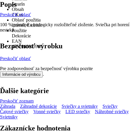
Popis
Stearín
Obsah
Preskočiť oblasť
1 Kus
Oblasť použitia
100 % prírodné a biologicky rozložiteľné zloženie. Sviečka pri horení
Interiér, Exteriér
nesteká.
Použitie
Dekorácie
EAN
Bezpečnosť výrobku
4752046063940
Preskočiť oblasť
Pre zodpovednosť za bezpečnosť výrobku pozrite
.
Informácie od výrobcu
Ďalšie kategórie
Preskočiť zoznam
Záhrada
Záhradné dekorácie
Sviečky a svietniky
Sviečky
Čajové sviečky
Vonné sviečky
LED sviečky
Náhrobné sviečky
Svietniky
Zákaznícke hodnotenia