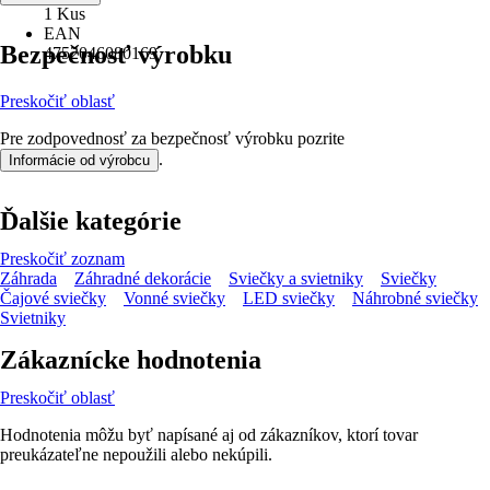
1 Kus
EAN
Bezpečnosť výrobku
4752046080169
Preskočiť oblasť
Pre zodpovednosť za bezpečnosť výrobku pozrite
.
Informácie od výrobcu
Ďalšie kategórie
Preskočiť zoznam
Záhrada
Záhradné dekorácie
Sviečky a svietniky
Sviečky
Čajové sviečky
Vonné sviečky
LED sviečky
Náhrobné sviečky
Svietniky
Zákaznícke hodnotenia
Preskočiť oblasť
Hodnotenia môžu byť napísané aj od zákazníkov, ktorí tovar
preukázateľne nepoužili alebo nekúpili.