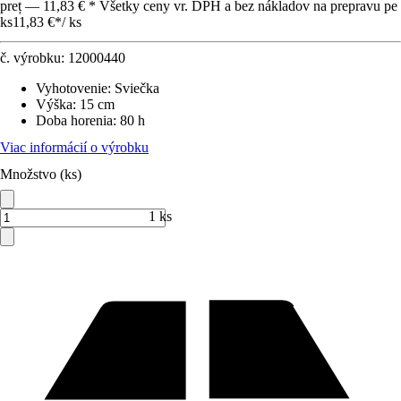
preț — 11,83 € * Všetky ceny vr. DPH a bez nákladov na prepravu pe
ks
11,83 €
*
/
ks
č. výrobku:
12000440
Vyhotovenie
:
Sviečka
Výška
:
15 cm
Doba horenia
:
80 h
Viac informácií o výrobku
Množstvo (ks)
1 ks