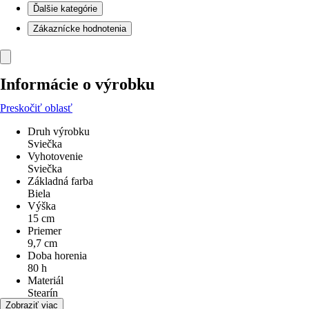
Ďalšie kategórie
Zákaznícke hodnotenia
Informácie o výrobku
Preskočiť oblasť
Druh výrobku
Sviečka
Vyhotovenie
Sviečka
Základná farba
Biela
Výška
15 cm
Priemer
9,7 cm
Doba horenia
80 h
Materiál
Stearín
Obsah
Zobraziť viac