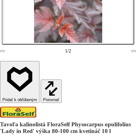
1
/
2
Porovnať
Tavoľa kalinolistá FloraSelf Physocarpus opulifolius
'Lady in Red' výška 80-100 cm kvetináč 10 l