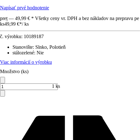
Napísať prvé hodnotenie
preț — 49,99 € * Všetky ceny vr. DPH a bez nákladov na prepravu pe
ks
49,99 €
*
/
ks
č. výrobku:
10189187
Stanovište
:
Slnko, Polotieň
stálozelené
:
Nie
Viac informácií o výrobku
Množstvo (ks)
1 ks