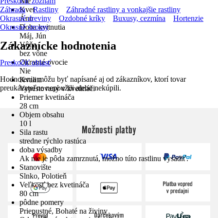
Preskočiť zoznam
Nie
Záhrada
Kvet
Rastliny
Záhradné rastliny a vonkajšie rastliny
Okrasné dreviny
Áno
Ozdobné kríky
Buxusy, cezmína
Hortenzie
Okrasné stromy
Doba kvitnutia
Máj, Jún
Zákaznícke hodnotenia
Vôňa
bez vône
Okrasné ovocie
Preskočiť oblasť
Nie
Hodnotenia môžu byť napísané aj od zákazníkov, ktorí tovar
Kvalita
preukázateľne nepoužili alebo nekúpili.
Vypestovaný v kvetináči
Priemer kvetináča
28 cm
Objem obsahu
10 l
Možnosti platby
Sila rastu
stredne rýchlo rastúca
doba výsadby
Ak nie je pôda zamrznutá, možno túto rastlinu vysadiť.
Stanovište
Slnko, Polotieň
Veľkosť bez kvetináča
80 cm
pôdne pomery
Priepustné, Bohaté na živiny