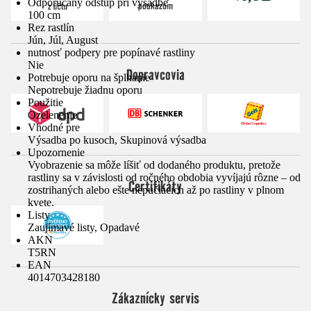
Odporúčaný odstup pri výsadbe
100 cm
Rez rastlín
Jún, Júl, August
nutnosť podpery pre popínavé rastliny
Nie
Dopravcovia
Potrebuje oporu na šplhanie
Nepotrebuje žiadnu oporu
Použitie
Ozelenenie
Vhodné pre
Výsadba po kusoch, Skupinová výsadba
Upozornenie
Vyobrazenie sa môže líšiť od dodaného produktu, pretože
rastliny sa v závislosti od ročného obdobia vyvíjajú rôzne – od
Certifikáty
zostrihaných alebo ešte nepučiacich až po rastliny v plnom
kvete.
Listy
Zaujímavé listy, Opadavé
AKN
T5RN
EAN
4014703428180
Zákaznícky servis