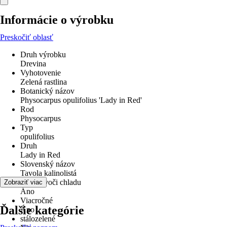
Informácie o výrobku
Preskočiť oblasť
Druh výrobku
Drevina
Vyhotovenie
Zelená rastlina
Botanický názov
Physocarpus opulifolius 'Lady in Red'
Rod
Physocarpus
Typ
opulifolius
Druh
Lady in Red
Slovenský názov
Tavola kalinolistá
odolné voči chladu
Zobraziť viac
Áno
Viacročné
Ďalšie kategórie
Áno
stálozelené