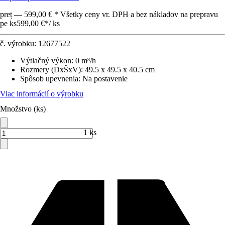
preț — 599,00 € * Všetky ceny vr. DPH a bez nákladov na prepravu
pe ks
599,00 €
*
/
ks
č. výrobku:
12677522
Výtlačný výkon
:
0 m³/h
Rozmery (DxŠxV)
:
49.5 x 49.5 x 40.5 cm
Spôsob upevnenia
:
Na postavenie
Viac informácií o výrobku
Množstvo (ks)
1 ks