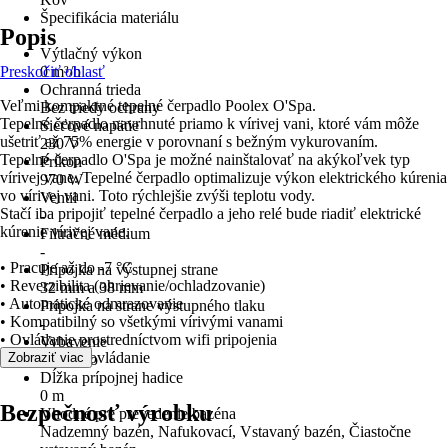
Špecifikácia materiálu
Popis
-
Výtlačný výkon
Preskočiť oblasť
0 m³/h
Ochranná trieda
Veľmi kompaktné tepelné čerpadlo Poolex O'Spa.
Bez triedy ochrany
Tepelné čerpadlo navrhnuté priamo k vírivej vani, ktoré vám môže
Sieťové napätie
ušetriť až 75% energie v porovnaní s bežným vykurovaním.
230 V
Tepelné čerpadlo O'Spa je možné nainštalovať na akýkoľvek typ
Príkon
vírivej vane. Tepelné čerpadlo optimalizuje výkon elektrického kúrenia
970 W
vo vírivej vani. Toto rýchlejšie zvýši teplotu vody.
Ventil
Stačí iba pripojiť tepelné čerpadlo a jeho relé bude riadiť elektrické
-
kúrenie vírivej vane.
Filtračné médium
-
• Pracuje až do -7 °C
Prípojka na výstupnej strane
• Reverzibilita (ohrievanie/ochladzovanie)
32 mm a 38 mm
• Automatické odmrazovanie
Prípojka na strane výstupného tlaku
• Kompatibilný so všetkými vírivými vanami
-
• Ovládanie prostredníctvom wifi pripojenia
Vybavenie
• Integrované ovládanie
Zobraziť viac
Čerpadlo
Dĺžka prípojnej hadice
0 m
Bezpečnosť výrobku
Vhodné pre prevedenie bazéna
Nadzemný bazén, Nafukovací, Vstavaný bazén, Čiastočne