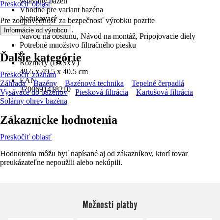
vstavaný bazén
Preskočiť oblasť
Vhodné pre variant bazéna
Nafukovací
Pre zodpovednosť za bezpečnosť výrobku pozrite
Obsah balenia
.
Informácie od výrobcu
Návod na obsluhu, Návod na montáž, Pripojovacie diely
Potrebné množstvo filtračného piesku
0
Ďalšie kategórie
Rozmery (DxŠxV)
49.5 x 49.5 x 40.5 cm
Preskočiť zoznam
EAN
Záhrada
Bazény
Bazénová technika
Tepelné čerpadlá
3700691418210
Vysávače do bazénov
Piesková filtrácia
Kartušová filtrácia
Solárny ohrev bazéna
Zákaznícke hodnotenia
Preskočiť oblasť
Hodnotenia môžu byť napísané aj od zákazníkov, ktorí tovar
preukázateľne nepoužili alebo nekúpili.
Možnosti platby