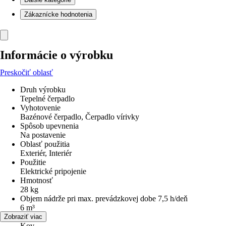
Zákaznícke hodnotenia
Informácie o výrobku
Preskočiť oblasť
Druh výrobku
Tepelné čerpadlo
Vyhotovenie
Bazénové čerpadlo, Čerpadlo vírivky
Spôsob upevnenia
Na postavenie
Oblasť použitia
Exteriér, Interiér
Použitie
Elektrické pripojenie
Hmotnosť
28 kg
Objem nádrže pri max. prevádzkovej dobe 7,5 h/deň
6 m³
Materiál
Zobraziť viac
Kov