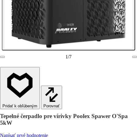
1
/
7
Porovnať
Tepelné čerpadlo pre vírivky Poolex Spawer O'Spa
5kW
Napísať prvé hodnotenie