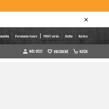
zásielky
Porovnanie tovaru
PROFI servis
Služby
Kariéra
MÔJ ÚČET
OBĽÚBENÉ
KOŠÍK