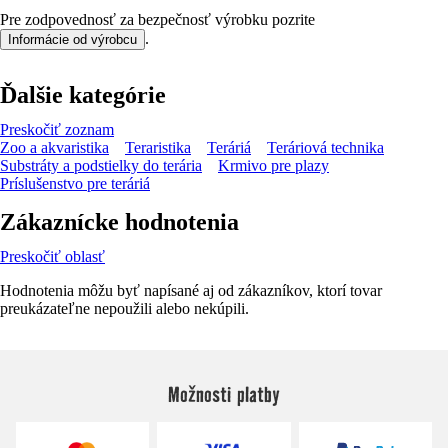
Pre zodpovednosť za bezpečnosť výrobku pozrite
.
Informácie od výrobcu
Ďalšie kategórie
Preskočiť zoznam
Zoo a akvaristika
Teraristika
Teráriá
Teráriová technika
Substráty a podstielky do terária
Krmivo pre plazy
Príslušenstvo pre teráriá
Zákaznícke hodnotenia
Preskočiť oblasť
Hodnotenia môžu byť napísané aj od zákazníkov, ktorí tovar
preukázateľne nepoužili alebo nekúpili.
Možnosti platby