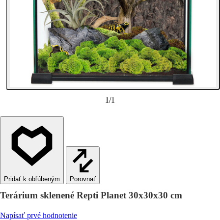
1
/
1
Porovnať
Terárium sklenené Repti Planet 30x30x30 cm
Napísať prvé hodnotenie