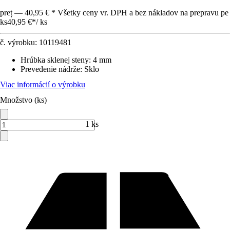
preț — 40,95 € * Všetky ceny vr. DPH a bez nákladov na prepravu pe
ks
40,95 €
*
/
ks
č. výrobku:
10119481
Hrúbka sklenej steny
:
4 mm
Prevedenie nádrže
:
Sklo
Viac informácií o výrobku
Množstvo (ks)
1 ks