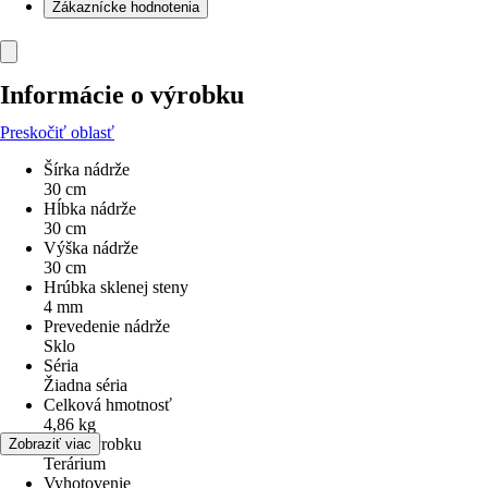
Zákaznícke hodnotenia
Informácie o výrobku
Preskočiť oblasť
Šírka nádrže
30 cm
Hĺbka nádrže
30 cm
Výška nádrže
30 cm
Hrúbka sklenej steny
4 mm
Prevedenie nádrže
Sklo
Séria
Žiadna séria
Celková hmotnosť
4,86 kg
Druh výrobku
Zobraziť viac
Terárium
Vyhotovenie