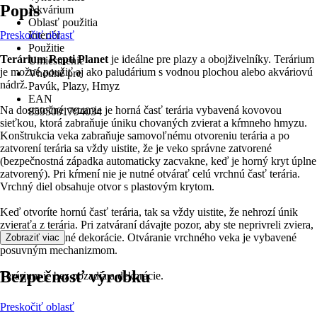
Popis
Akvárium
Oblasť použitia
Preskočiť oblasť
Interiér
Použitie
Terárium Repti Planet
je ideálne pre plazy a obojživelníky. Terárium
Umiestnenie
je možné použiť aj ako paludárium s vodnou plochou alebo akváriovú
Vhodné pre
nádrž.
Pavúk, Plazy, Hmyz
EAN
Na dostatočné vetranie je horná časť terária vybavená kovovou
8595091794034
sieťkou, ktorá zabraňuje úniku chovaných zvierat a kŕmneho hmyzu.
Konštrukcia veka zabraňuje samovoľnému otvoreniu terária a po
zatvorení terária sa vždy uistite, že je veko správne zatvorené
(bezpečnostná západka automaticky zacvakne, keď je horný kryt úplne
zatvorený). Pri kŕmení nie je nutné otvárať celú vrchnú časť terária.
Vrchný diel obsahuje otvor s plastovým krytom.
Keď otvoríte hornú časť terária, tak sa vždy uistite, že nehrozí únik
zvieraťa z terária. Pri zatváraní dávajte pozor, aby ste neprivreli zviera,
rastliny alebo iné dekorácie. Otváranie vrchného veka je vybavené
Zobraziť viac
posuvným mechanizmom.
Bezpečnosť výrobku
Terárium je bez pozadia a dekorácie.
Preskočiť oblasť