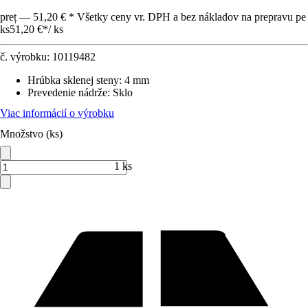
preț — 51,20 € * Všetky ceny vr. DPH a bez nákladov na prepravu pe
ks
51,20 €
*
/
ks
č. výrobku:
10119482
Hrúbka sklenej steny
:
4 mm
Prevedenie nádrže
:
Sklo
Viac informácií o výrobku
Množstvo (ks)
1 ks