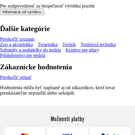
Pre zodpovednosť za bezpečnosť výrobku pozrite
.
Informácie od výrobcu
Ďalšie kategórie
Preskočiť zoznam
Zoo a akvaristika
Teraristika
Teráriá
Teráriová technika
Substráty a podstielky do terária
Krmivo pre plazy
Príslušenstvo pre teráriá
Zákaznícke hodnotenia
Preskočiť oblasť
Hodnotenia môžu byť napísané aj od zákazníkov, ktorí tovar
preukázateľne nepoužili alebo nekúpili.
Možnosti platby