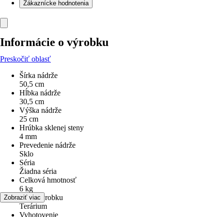
Zákaznícke hodnotenia
Informácie o výrobku
Preskočiť oblasť
Šírka nádrže
50,5 cm
Hĺbka nádrže
30,5 cm
Výška nádrže
25 cm
Hrúbka sklenej steny
4 mm
Prevedenie nádrže
Sklo
Séria
Žiadna séria
Celková hmotnosť
6 kg
Druh výrobku
Zobraziť viac
Terárium
Vyhotovenie