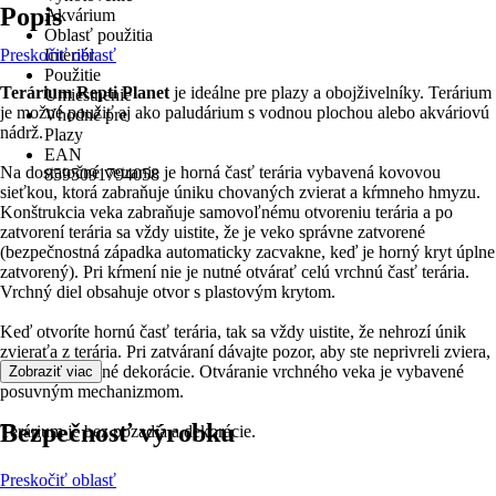
Popis
Akvárium
Oblasť použitia
Preskočiť oblasť
Interiér
Použitie
Terárium Repti Planet
je ideálne pre plazy a obojživelníky. Terárium
Umiestnenie
je možné použiť aj ako paludárium s vodnou plochou alebo akváriovú
Vhodné pre
nádrž.
Plazy
EAN
Na dostatočné vetranie je horná časť terária vybavená kovovou
8595091794058
sieťkou, ktorá zabraňuje úniku chovaných zvierat a kŕmneho hmyzu.
Konštrukcia veka zabraňuje samovoľnému otvoreniu terária a po
zatvorení terária sa vždy uistite, že je veko správne zatvorené
(bezpečnostná západka automaticky zacvakne, keď je horný kryt úplne
zatvorený). Pri kŕmení nie je nutné otvárať celú vrchnú časť terária.
Vrchný diel obsahuje otvor s plastovým krytom.
Keď otvoríte hornú časť terária, tak sa vždy uistite, že nehrozí únik
zvieraťa z terária. Pri zatváraní dávajte pozor, aby ste neprivreli zviera,
rastliny alebo iné dekorácie. Otváranie vrchného veka je vybavené
Zobraziť viac
posuvným mechanizmom.
Bezpečnosť výrobku
Terárium je bez pozadia a dekorácie.
Preskočiť oblasť