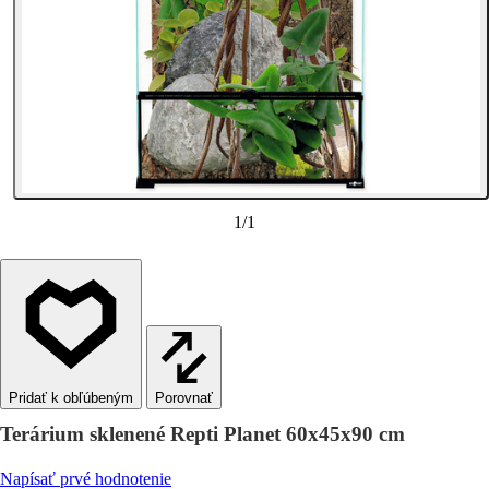
1
/
1
Porovnať
Terárium sklenené Repti Planet 60x45x90 cm
Napísať prvé hodnotenie