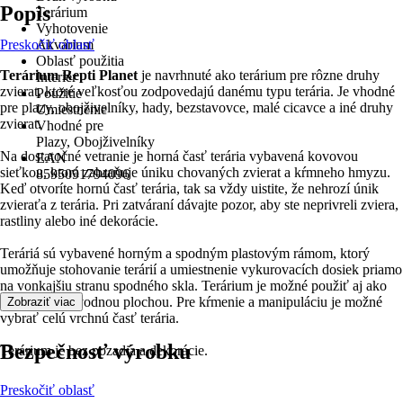
Popis
Terárium
Vyhotovenie
Preskočiť oblasť
Akvárium
Oblasť použitia
Terárium Repti Planet
je navrhnuté ako terárium pre rôzne druhy
Interiér
zvierat, ktoré veľkosťou zodpovedajú danému typu terária. Je vhodné
Použitie
pre plazy, obojživelníky, hady, bezstavovce, malé cicavce a iné druhy
Umiestnenie
zvierat.
Vhodné pre
Plazy, Obojživelníky
Na dostatočné vetranie je horná časť terária vybavená kovovou
EAN
sieťkou, ktorá zabraňuje úniku chovaných zvierat a kŕmneho hmyzu.
8595091794096
Keď otvoríte hornú časť terária, tak sa vždy uistite, že nehrozí únik
zvieraťa z terária. Pri zatváraní dávajte pozor, aby ste neprivreli zviera,
rastliny alebo iné dekorácie.
Teráriá sú vybavené horným a spodným plastovým rámom, ktorý
umožňuje stohovanie terárií a umiestnenie vykurovacích dosiek priamo
na vonkajšiu stranu spodného skla. Terárium je možné použiť aj ako
paludárium s vodnou plochou. Pre kŕmenie a manipuláciu je možné
Zobraziť viac
vybrať celú vrchnú časť terária.
Bezpečnosť výrobku
Terárium je bez pozadia a dekorácie.
Preskočiť oblasť