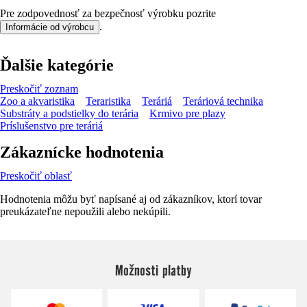
Pre zodpovednosť za bezpečnosť výrobku pozrite
.
Informácie od výrobcu
Ďalšie kategórie
Preskočiť zoznam
Zoo a akvaristika
Teraristika
Teráriá
Teráriová technika
Substráty a podstielky do terária
Krmivo pre plazy
Príslušenstvo pre teráriá
Zákaznícke hodnotenia
Preskočiť oblasť
Hodnotenia môžu byť napísané aj od zákazníkov, ktorí tovar
preukázateľne nepoužili alebo nekúpili.
Možnosti platby