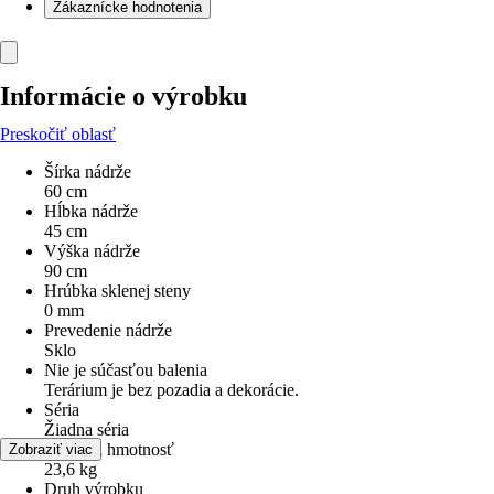
Zákaznícke hodnotenia
Informácie o výrobku
Preskočiť oblasť
Šírka nádrže
60 cm
Hĺbka nádrže
45 cm
Výška nádrže
90 cm
Hrúbka sklenej steny
0 mm
Prevedenie nádrže
Sklo
Nie je súčasťou balenia
Terárium je bez pozadia a dekorácie.
Séria
Žiadna séria
Celková hmotnosť
Zobraziť viac
23,6 kg
Druh výrobku