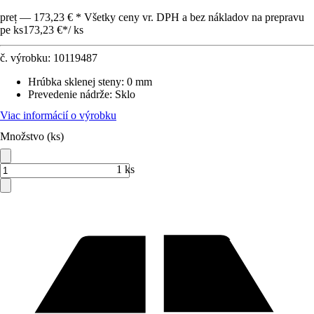
preț — 173,23 € * Všetky ceny vr. DPH a bez nákladov na prepravu
pe ks
173,23 €
*
/
ks
č. výrobku:
10119487
Hrúbka sklenej steny
:
0 mm
Prevedenie nádrže
:
Sklo
Viac informácií o výrobku
Množstvo (ks)
1 ks