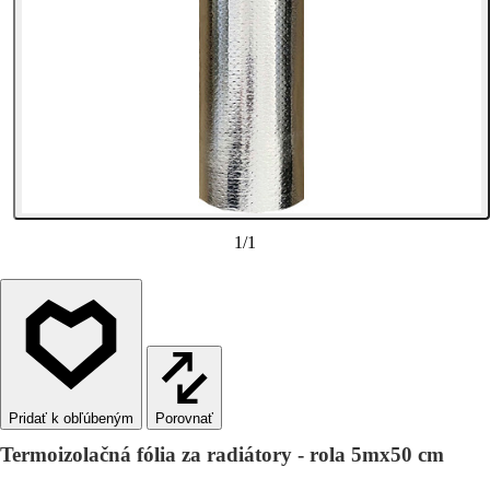
1
/
1
Porovnať
Termoizolačná fólia za radiátory - rola 5mx50 cm