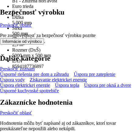
B1 - Znížená horľavosť
Euro trieda
Bezpečnosť výrobku
E
Dĺžka
5 000 mm
Preskočiť oblasť
Šírka
500 mm
Pre zodpovednosť za bezpečnosť výrobku pozrite
Obsah balenia
.
Informácie od výrobcu
2,5 m²
Rozmer (DxŠ)
5000 mm x 500 mm
Ďalšie kategórie
EAN
8594187736897
Preskočiť zoznam
Úsporné riešenia pre dom a záhradu
Úspora pre zateplenie
Úspora vody
Získavanie elektrickej energie
Úspora elektrickej energie
Úspora tepla
Úspora pre okná a dvere
Úsporné kuchynské spotrebiče
Zákaznícke hodnotenia
Preskočiť oblasť
Hodnotenia môžu byť napísané aj od zákazníkov, ktorí tovar
preukázateľne nepoužili alebo nekúpili.