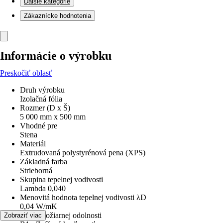
Ďalšie kategórie
Zákaznícke hodnotenia
Informácie o výrobku
Preskočiť oblasť
Druh výrobku
Izolačná fólia
Rozmer (D x Š)
5 000 mm x 500 mm
Vhodné pre
Stena
Materiál
Extrudovaná polystyrénová pena (XPS)
Základná farba
Strieborná
Skupina tepelnej vodivosti
Lambda 0,040
Menovitá hodnota tepelnej vodivosti λD
0,04 W/mK
Trieda požiarnej odolnosti
Zobraziť viac