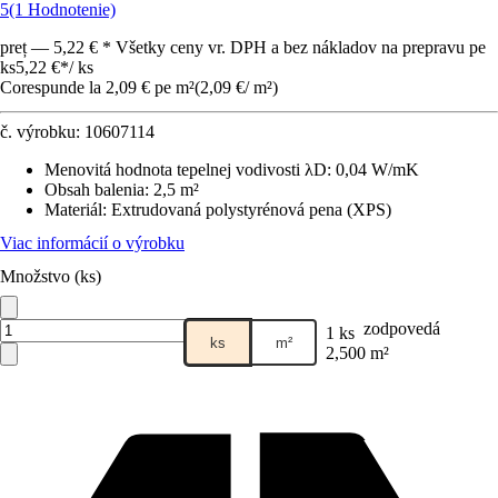
5
(1 Hodnotenie)
preț — 5,22 € * Všetky ceny vr. DPH a bez nákladov na prepravu pe
ks
5,22 €
*
/
ks
Corespunde la 2,09 € pe m²
(
2,09 €
/
m²
)
č. výrobku:
10607114
Menovitá hodnota tepelnej vodivosti λD
:
0,04 W/mK
Obsah balenia
:
2,5 m²
Materiál
:
Extrudovaná polystyrénová pena (XPS)
Viac informácií o výrobku
Množstvo (ks)
zodpovedá
1 ks
ks
m²
2,500 m²