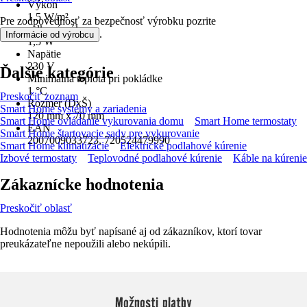
Výkon
1,5 W/m²
Pre zodpovednosť za bezpečnosť výrobku pozrite
celkový výkon
.
Informácie od výrobcu
1,5 W
Napätie
230 V
Ďalšie kategórie
Minimálna teplota pri pokládke
1 °C
Preskočiť zoznam
Rozmer (DxŠ)
Smart Home systémy a zariadenia
120 mm x 70 mm
Smart Home ovládanie vykurovania domu
Smart Home termostaty
EAN
Smart Home štartovacie sady pre vykurovanie
2007009033723, 720524479990
Smart Home klimatizácie
Elektrické podlahové kúrenie
Izbové termostaty
Teplovodné podlahové kúrenie
Káble na kúrenie
Zákaznícke hodnotenia
Preskočiť oblasť
Hodnotenia môžu byť napísané aj od zákazníkov, ktorí tovar
preukázateľne nepoužili alebo nekúpili.
Možnosti platby