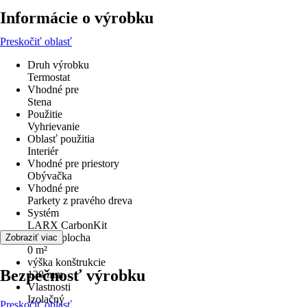
Informácie o výrobku
Preskočiť oblasť
Druh výrobku
Termostat
Vhodné pre
Stena
Použitie
Vyhrievanie
Oblasť použitia
Interiér
Vhodné pre priestory
Obývačka
Vhodné pre
Parkety z pravého dreva
Systém
LARX CarbonKit
zakrytá plocha
Zobraziť viac
0 m²
výška konštrukcie
Bezpečnosť výrobku
120 mm
Vlastnosti
Izolačný
Preskočiť oblasť