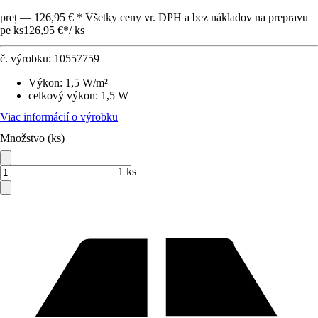
preț — 126,95 € * Všetky ceny vr. DPH a bez nákladov na prepravu
pe ks
126,95 €
*
/
ks
č. výrobku:
10557759
Výkon
:
1,5 W/m²
celkový výkon
:
1,5 W
Viac informácií o výrobku
Množstvo (ks)
1 ks