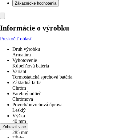
Zákaznícke hodnotenia
Informácie o výrobku
Preskočiť oblasť
Druh výrobku
Armatúra
Vyhotovenie
Kúpeľňová batéria
Variant
Termostatická sprchová batéria
Základná farba
Chróm
Farebný odtieň
Chrómová
Povrch/povrchová úprava
Lesklý
Výška
40 mm
Šírka
Zobraziť viac
285 mm
Hĺbka