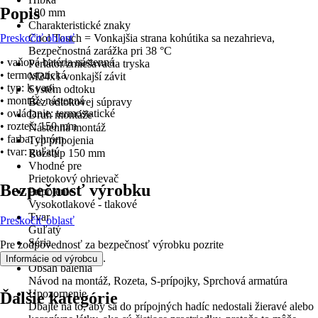
Popis
180 mm
Charakteristické znaky
Preskočiť oblasť
Cool Touch = Vonkajšia strana kohútika sa nezahrieva,
Bezpečnostná zarážka pri 38 °C
• vaňová batéria nástenná
Perlátor/zmiešavacia tryska
• termostatická
M24x1 vonkajší závit
• typ: k vani
Systém odtoku
• montáž: nástenná
Bez odtokovej súpravy
• ovládanie: termostatické
Druh montáže
• rozteč: 150 mm
Nástenná montáž
• farba: chróm
Typ pripojenia
• tvar: guľatý
Rozstup 150 mm
Vhodné pre
Prietokový ohrievač
Bezpečnosť výrobku
Pripojenie
Vysokotlakové - tlakové
Tvar
Preskočiť oblasť
Guľatý
Séria
Pre zodpovednosť za bezpečnosť výrobku pozrite
Sport Plus
.
Informácie od výrobcu
Obsah balenia
Návod na montáž, Rozeta, S-prípojky, Sprchová armatúra
Upozornenie
Ďalšie kategórie
Dbajte na to, aby sa do prípojných hadíc nedostali žieravé alebo