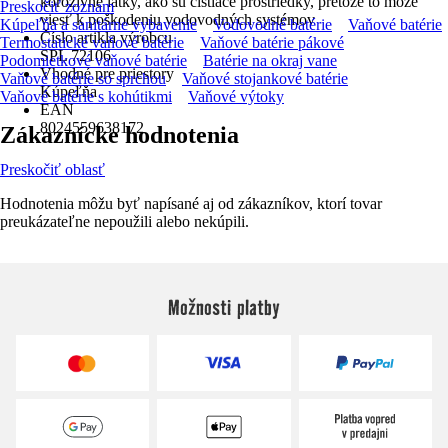
korozívne látky, ako sú čistiace prostriedky, pretože to môže
Preskočiť zoznam
viesť k poškodeniu vodovodných systémov
Kúpeľňa a sanitárne vybavenie
Vodovodné batérie
Vaňové batérie
Číslo artikla výrobcu
Termostatické vaňové batérie
Vaňové batérie pákové
SPL 72106
Podomietkové vaňové batérie
Batérie na okraj vane
Vhodné pre priestory
Vaňové batérie so sprchou
Vaňové stojankové batérie
Kúpeľňa
Vaňové batérie s kohútikmi
Vaňové výtoky
EAN
8024559638172
Zákaznícke hodnotenia
Preskočiť oblasť
Hodnotenia môžu byť napísané aj od zákazníkov, ktorí tovar
preukázateľne nepoužili alebo nekúpili.
Možnosti platby