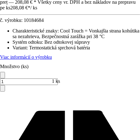
preț — 208,08 € * Všetky ceny vr. DPH a bez nákladov na prepravu
pe ks
208,08 €
*
/
ks
č. výrobku:
10184684
Charakteristické znaky
:
Cool Touch = Vonkajšia strana kohútika
sa nezahrieva, Bezpečnostná zarážka pri 38 °C
Systém odtoku
:
Bez odtokovej súpravy
Variant
:
Termostatická sprchová batéria
Viac informácií o výrobku
Množstvo (ks)
1 ks