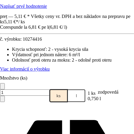
Napísať prvé hodnotenie
preț — 5,11 € * Všetky ceny vr. DPH a bez nákladov na prepravu pe
ks
5,11 €
*
/
ks
Corespunde la 6,81 € pe l
(
6,81 €
/
l
)
č. výrobku:
10274416
Krycia schopnosť
:
2 - vysoká krycia sila
Výdatnosť pri jednom nátere
:
6 m²/l
Odolnosť proti oteru za mokra
:
2 - odolné proti oteru
Viac informácií o výrobku
Množstvo (ks)
zodpovedá
1 ks
ks
l
0,750 l