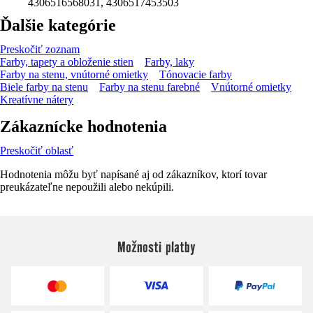
4306516568031, 4306517453503
Ďalšie kategórie
Preskočiť zoznam
Farby, tapety a obloženie stien
Farby, laky
Farby na stenu, vnútorné omietky
Tónovacie farby
Biele farby na stenu
Farby na stenu farebné
Vnútorné omietky
Kreatívne nátery
Zákaznícke hodnotenia
Preskočiť oblasť
Hodnotenia môžu byť napísané aj od zákazníkov, ktorí tovar
preukázateľne nepoužili alebo nekúpili.
Možnosti platby