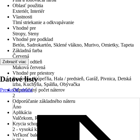
Oblasť použitia
Exteriér, Interiér
Vlastnosti
Tlmí striekanie a odkvapávanie
Vhodné pre
Stropy, Steny
Vhodné pre podklad
Betón, Sadrokartón, Sklené vlákno, Murivo, Omietky, Tapeta
Základná farba
Červená
Farebný odtieň
Zobraziť viac
Maková červená
Vhodné pre priestory
Dátové listy
Pracovňa, Kúpeľňa, Hala / predsieň, Garáž, Pivnica, Detská
izba, Kuchyňa, Spálňa, Obývačka
Preskočiť oblasť
Odporúčaný počet náterov
2
Odporúčanie základného náteru
Áno
Aplikácia
Valčekom, Rozprašovaním, Štetcom
Krycia schopnosť
2 - vysoká krycia sila
Veľkosť balenia