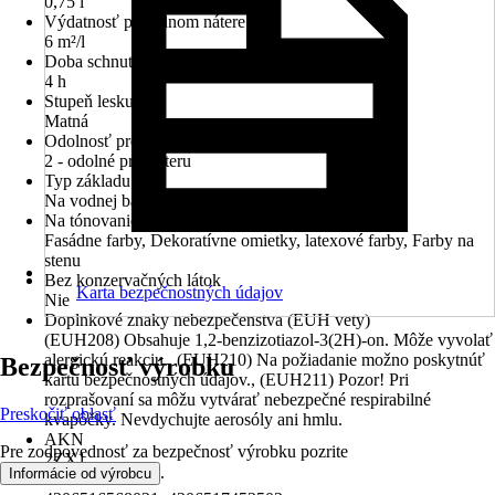
0,75 l
Výdatnosť pri jednom nátere
6 m²/l
Doba schnutia cca
4 h
Stupeň lesku
Matná
Odolnosť proti oteru za mokra
2 - odolné proti oteru
Typ základu
Na vodnej báze
Na tónovanie
Fasádne farby, Dekoratívne omietky, latexové farby, Farby na
stenu
Bez konzervačných látok
Karta bezpečnostných údajov
Nie
Doplnkové znaky nebezpečenstva (EUH vety)
(EUH208) Obsahuje 1,2-benzizotiazol-3(2H)-on. Môže vyvolať
alergickú reakciu., (EUH210) Na požiadanie možno poskytnúť
Bezpečnosť výrobku
kartu bezpečnostných údajov., (EUH211) Pozor! Pri
rozprašovaní sa môžu vytvárať nebezpečné respirabilné
Preskočiť oblasť
kvapôčky. Nevdychujte aerosóly ani hmlu.
AKN
Pre zodpovednosť za bezpečnosť výrobku pozrite
2ZX1
.
Informácie od výrobcu
EAN