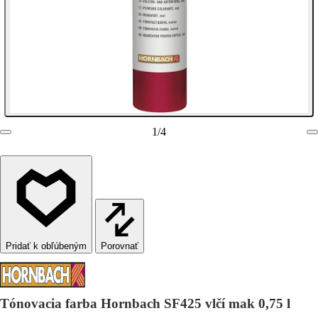
1
/
4
Porovnať
Tónovacia farba Hornbach SF425 vlčí mak 0,75 l