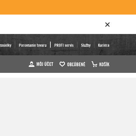
zásielky
Porovnanie tovaru
PROFI servis
Služby
Kariéra
MÔJ ÚČET
OBĽÚBENÉ
KOŠÍK