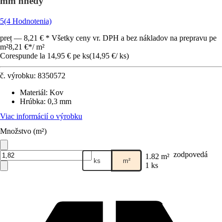
mm hnedý
5
(4 Hodnotenia)
preț — 8,21 € * Všetky ceny vr. DPH a bez nákladov na prepravu pe
m²
8,21 €
*
/
m²
Corespunde la 14,95 € pe ks
(
14,95 €
/
ks
)
č. výrobku:
8350572
Materiál
:
Kov
Hrúbka
:
0,3 mm
Viac informácií o výrobku
Množstvo (m²)
zodpovedá
1.82 m²
ks
m²
1 ks