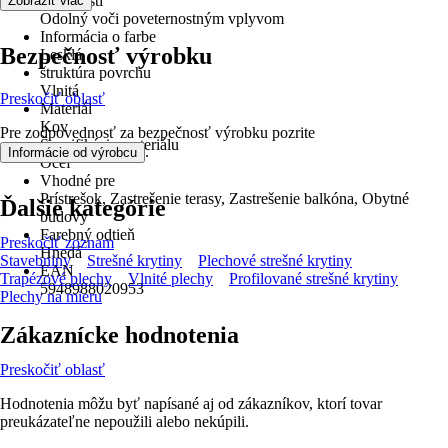
Vlastnosti
Zobraziť viac
Odolný voči poveternostným vplyvom
Informácia o farbe
Bezpečnosť výrobku
Lesklá
štruktúra povrchu
Vlnitá
Preskočiť oblasť
Materiál
Kov
Pre zodpovednosť za bezpečnosť výrobku pozrite
Špecifikácia materiálu
.
Informácie od výrobcu
Oceľ
Vhodné pre
Prístrešok, Zastrešenie terasy, Zastrešenie balkóna, Obytné
Ďalšie kategórie
budovy
Farebný odtieň
Preskočiť zoznam
Hnedá
Stavebniny
Strešné krytiny
Plechové strešné krytiny
EAN
Trapézové plechy
Vlnité plechy
Profilované strešné krytiny
5948988020953
Plechy na mieru
Zákaznícke hodnotenia
Preskočiť oblasť
Hodnotenia môžu byť napísané aj od zákazníkov, ktorí tovar
preukázateľne nepoužili alebo nekúpili.