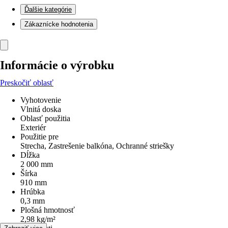
Ďalšie kategórie
Zákaznícke hodnotenia
Informácie o výrobku
Preskočiť oblasť
Vyhotovenie
Vlnitá doska
Oblasť použitia
Exteriér
Použitie pre
Strecha, Zastrešenie balkóna, Ochranné striešky
Dĺžka
2 000 mm
Šírka
910 mm
Hrúbka
0,3 mm
Plošná hmotnosť
2,98 kg/m²