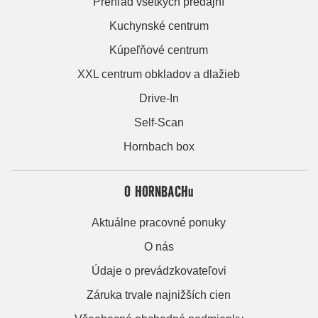
Prehľad všetkých predajní
Kuchynské centrum
Kúpeľňové centrum
XXL centrum obkladov a dlažieb
Drive-In
Self-Scan
Hornbach box
O HORNBACHu
Aktuálne pracovné ponuky
O nás
Údaje o prevádzkovateľovi
Záruka trvale najnižších cien