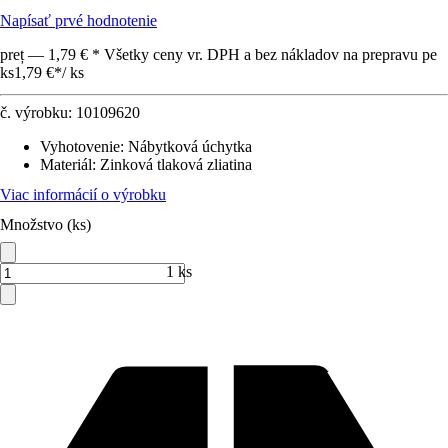
Napísať prvé hodnotenie
preț — 1,79 € * Všetky ceny vr. DPH a bez nákladov na prepravu pe
ks
1,79 €
*
/
ks
č. výrobku:
10109620
Vyhotovenie
:
Nábytková úchytka
Materiál
:
Zinková tlaková zliatina
Viac informácií o výrobku
Množstvo (ks)
1 ks