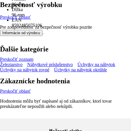
Bezpečnosť výrobku
96 mm
Dĺžka
96 mm
Preskočiť oblasť
EAN
8592485075106
Pre zodpovednosť za bezpečnosť výrobku pozrite
.
Informácie od výrobcu
Ďalšie kategórie
Preskočiť zoznam
Železiarstvo
Nábytkové príslušenstvo
Úchytky na nábytok
Úchytky na nábytok rovné
Úchytky na nábytok okrúhle
Zákaznícke hodnotenia
Preskočiť oblasť
Hodnotenia môžu byť napísané aj od zákazníkov, ktorí tovar
preukázateľne nepoužili alebo nekúpili.