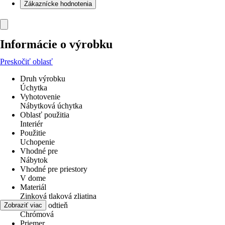
Zákaznícke hodnotenia
Informácie o výrobku
Preskočiť oblasť
Druh výrobku
Úchytka
Vyhotovenie
Nábytková úchytka
Oblasť použitia
Interiér
Použitie
Uchopenie
Vhodné pre
Nábytok
Vhodné pre priestory
V dome
Materiál
Zinková tlaková zliatina
Farebný odtieň
Zobraziť viac
Chrómová
Priemer