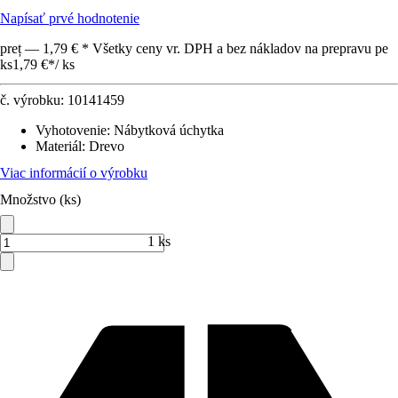
Napísať prvé hodnotenie
preț — 1,79 € * Všetky ceny vr. DPH a bez nákladov na prepravu pe
ks
1,79 €
*
/
ks
č. výrobku:
10141459
Vyhotovenie
:
Nábytková úchytka
Materiál
:
Drevo
Viac informácií o výrobku
Množstvo (ks)
1 ks