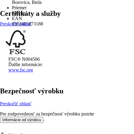
Borovica, Biela
Priemer
Certifikáty a služby
34 mm
EAN
Preskočiť oblasť
8592485073188
FSC® N004506
Ďalšie informácie:
www.fsc.org
Bezpečnosť výrobku
Preskočiť oblasť
Pre zodpovednosť za bezpečnosť výrobku pozrite
.
Informácie od výrobcu