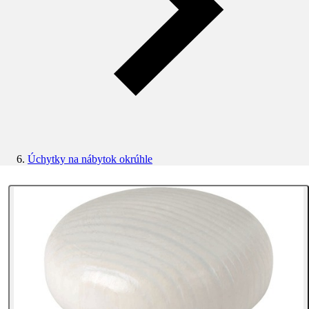
Úchytky na nábytok okrúhle