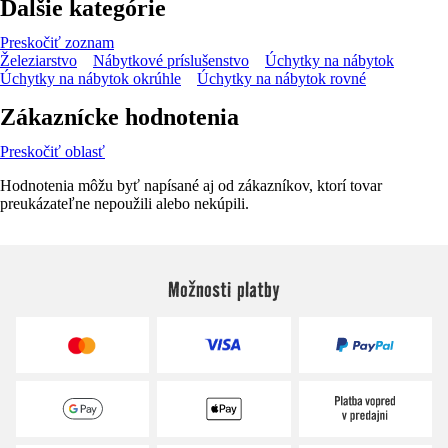
Ďalšie kategórie
Preskočiť zoznam
Železiarstvo
Nábytkové príslušenstvo
Úchytky na nábytok
Úchytky na nábytok okrúhle
Úchytky na nábytok rovné
Zákaznícke hodnotenia
Preskočiť oblasť
Hodnotenia môžu byť napísané aj od zákazníkov, ktorí tovar
preukázateľne nepoužili alebo nekúpili.
Možnosti platby