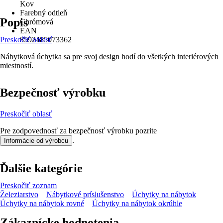
Kov
Farebný odtieň
Popis
Chrómová
EAN
Preskočiť oblasť
8592485073362
Nábytková úchytka sa pre svoj design hodí do všetkých interiérových
miestností.
Bezpečnosť výrobku
Preskočiť oblasť
Pre zodpovednosť za bezpečnosť výrobku pozrite
.
Informácie od výrobcu
Ďalšie kategórie
Preskočiť zoznam
Železiarstvo
Nábytkové príslušenstvo
Úchytky na nábytok
Úchytky na nábytok rovné
Úchytky na nábytok okrúhle
Zákaznícke hodnotenia