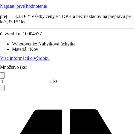
Napísať prvé hodnotenie
preț — 3,33 € * Všetky ceny vr. DPH a bez nákladov na prepravu pe
ks
3,33 €
*
/
ks
č. výrobku:
10004557
Vyhotovenie
:
Nábytková úchytka
Materiál
:
Kov
Viac informácií o výrobku
Množstvo (ks)
1 ks