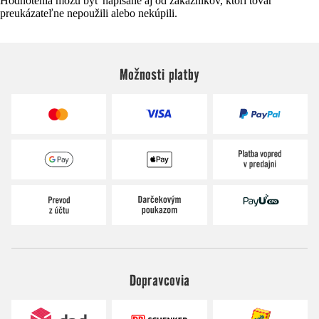
Hodnotenia môžu byť napísané aj od zákazníkov, ktorí tovar
preukázateľne nepoužili alebo nekúpili.
Možnosti platby
Dopravcovia