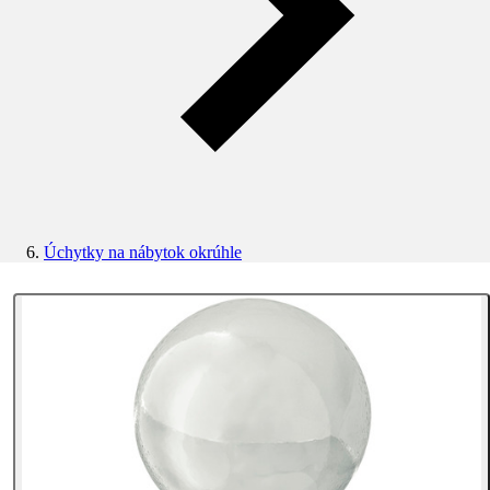
Úchytky na nábytok okrúhle