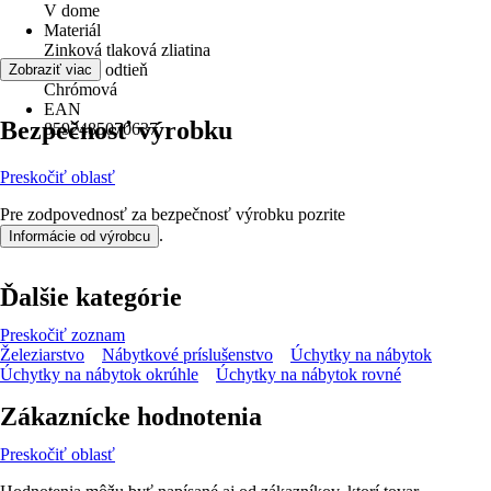
V dome
Materiál
Zinková tlaková zliatina
Farebný odtieň
Zobraziť viac
Chrómová
EAN
Bezpečnosť výrobku
8592485070637
Preskočiť oblasť
Pre zodpovednosť za bezpečnosť výrobku pozrite
.
Informácie od výrobcu
Ďalšie kategórie
Preskočiť zoznam
Železiarstvo
Nábytkové príslušenstvo
Úchytky na nábytok
Úchytky na nábytok okrúhle
Úchytky na nábytok rovné
Zákaznícke hodnotenia
Preskočiť oblasť