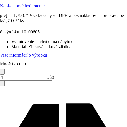
Napísať prvé hodnotenie
preț — 1,79 € * Všetky ceny vr. DPH a bez nákladov na prepravu pe
ks
1,79 €
*
/
ks
č. výrobku:
10109605
Vyhotovenie
:
Úchytka na nábytok
Materiál
:
Zinková tlaková zliatina
Viac informácií o výrobku
Množstvo (ks)
1 ks