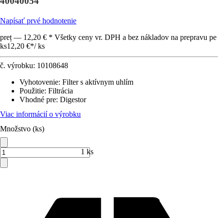
40040054
Napísať prvé hodnotenie
preț — 12,20 € * Všetky ceny vr. DPH a bez nákladov na prepravu pe
ks
12,20 €
*
/
ks
č. výrobku:
10108648
Vyhotovenie
:
Filter s aktívnym uhlím
Použitie
:
Filtrácia
Vhodné pre
:
Digestor
Viac informácií o výrobku
Množstvo (ks)
1 ks