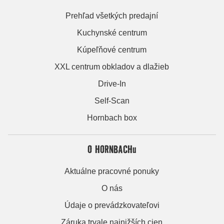
Prehľad všetkých predajní
Kuchynské centrum
Kúpeľňové centrum
XXL centrum obkladov a dlažieb
Drive-In
Self-Scan
Hornbach box
O HORNBACHu
Aktuálne pracovné ponuky
O nás
Údaje o prevádzkovateľovi
Záruka trvale najnižších cien