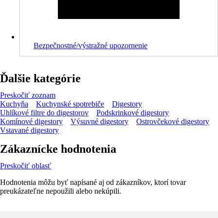
Bezpečnostné/výstražné upozornenie
Ďalšie kategórie
Preskočiť zoznam
Kuchyňa
Kuchynské spotrebiče
Digestory
Uhlíkové filtre do digestorov
Podskrinkové digestory
Komínové digestory
Výsuvné digestory
Ostrovčekové digestory
Vstavané digestory
Zákaznícke hodnotenia
Preskočiť oblasť
Hodnotenia môžu byť napísané aj od zákazníkov, ktorí tovar
preukázateľne nepoužili alebo nekúpili.