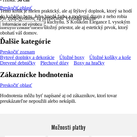
Preskočiť oblasť
Tento košík je nielen praktický, ale aj štýlový doplnok, ktorý sa hodí
do každého bytu. Jeho hnedá farba a moderný dizajn z neho robia
Pre zodpovednosť za bezpečnosť výrobku pozrite
skvelú voľbu pre každú kuchyňu. S Košíkom Elegance L vysokým
.
Informácie od výrobcu
hnedým získate nielen úložný priestor, ale aj estetický prvok, ktorý
obohatí váš domov.
Ďalšie kategórie
Preskočiť zoznam
Bytové doplnky a dekorácie
Úložné boxy
Úložné košíky a koše
Drevené debničky
Plechové dózy
Boxy na hračky
Zákaznícke hodnotenia
Preskočiť oblasť
Hodnotenia môžu byť napísané aj od zákazníkov, ktorí tovar
preukázateľne nepoužili alebo nekúpili.
Možnosti platby