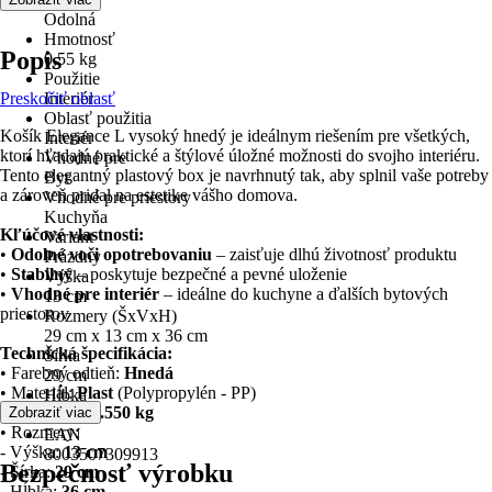
Odolná
Hmotnosť
Popis
0,55 kg
Použitie
Preskočiť oblasť
Interiér
Oblasť použitia
Košík Elegance L vysoký hnedý je ideálnym riešením pre všetkých,
Interiér
ktorí hľadajú praktické a štýlové úložné možnosti do svojho interiéru.
Vhodné pre
Tento elegantný plastový box je navrhnutý tak, aby splnil vaše potreby
Byt
a zároveň pridal na estetike vášho domova.
Vhodné pre priestory
Kuchyňa
Kľúčové vlastnosti:
Variant
•
Odolné voči opotrebovaniu
– zaisťuje dlhú životnosť produktu
Prázdny
•
Stabilný
– poskytuje bezpečné a pevné uloženie
Výška
•
Vhodné pre interiér
– ideálne do kuchyne a ďalších bytových
13 cm
priestorov
Rozmery (ŠxVxH)
29 cm x 13 cm x 36 cm
Technická špecifikácia:
Šírka
• Farebný odtieň:
Hnedá
29 cm
• Materiál:
Plast
(Polypropylén - PP)
Hĺbka
• Hmotnosť:
0.550 kg
Zobraziť viac
36 cm
• Rozmery:
EAN
- Výška:
13 cm
8003507309913
Bezpečnosť výrobku
- Šírka:
29 cm
- Hĺbka:
36 cm