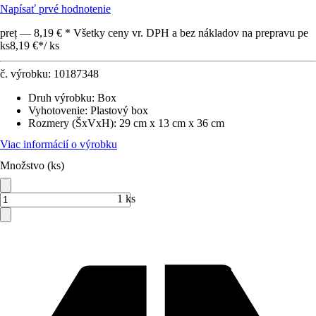
Napísať prvé hodnotenie
preț — 8,19 € * Všetky ceny vr. DPH a bez nákladov na prepravu pe
ks
8,19 €
*
/
ks
č. výrobku:
10187348
Druh výrobku
:
Box
Vyhotovenie
:
Plastový box
Rozmery (ŠxVxH)
:
29 cm x 13 cm x 36 cm
Viac informácií o výrobku
Množstvo (ks)
1 ks